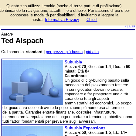
Lista giochi da tavolo
Questo sito utilizza i cookie (anche di terze parti e di profilazione).
dell'autore Ted Alspach.
Continuando la navigazione, accetti il loro utilizzo. Per saperne di più e per
conoscere le modalità per disabilitarli, ti invitiamo a leggere la
nostra
Informativa Privacy
Chiudi
login/registrati
guida
Autore
Ted Alspach
Ordinamento:
standard
|
per prezzo più basso
|
più alto
Suburbia
Prezzo
€ 70
; Giocatori
1-4
; Durata
60
minuti; Età
8+
Da ordinare
Un gioco di city-building basato sulla
meccanica del piazzamento tessere
in cui i giocatori dovranno creare,
espandere e far prosperare una città
curandone tutti gli aspetti
ammnistrativi ed economici. Lo scopo
del gioco sarà quello di avere la popolazione più numerosa al termine
della partita. Garantire entrate finanziarie, costruire infrastrutture,
incrementare la reputazione del luogo e portare a termine gli obiettivi sono
tutti fattori fondamentali per prevalere sugli avversari.
Suburbia Expansions
Prezzo
€ 50
; Giocatori
1-5
; Età
14+