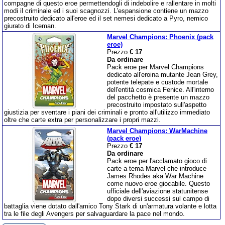
compagne di questo eroe permettendogli di indebolire e rallentare in molti
modi il criminale ed i suoi scagnozzi. L'espansione contiene un mazzo
precostruito dedicato all'eroe ed il set nemesi dedicato a Pyro, nemico
giurato di Iceman.
Marvel Champions: Phoenix (pack
eroe)
Prezzo
€ 17
Da ordinare
Pack eroe per Marvel Champions
dedicato all'eroina mutante Jean Grey,
potente telepate e custode mortale
dell'entità cosmica Fenice. All'interno
del pacchetto è presente un mazzo
precostruito impostato sull'aspetto
giustizia per sventare i piani dei criminali e pronto all'utilizzo immediato
oltre che carte extra per personalizzare i propri mazzi.
Marvel Champions: WarMachine
(pack eroe)
Prezzo
€ 17
Da ordinare
Pack eroe per l'acclamato gioco di
carte a tema Marvel che introduce
James Rhodes aka War Machine
come nuovo eroe giocabile. Questo
ufficiale dell'aviazione statunitense
dopo diversi successi sul campo di
battaglia viene dotato dall'amico Tony Stark di un'armatura volante e lotta
tra le file degli Avengers per salvaguardare la pace nel mondo.