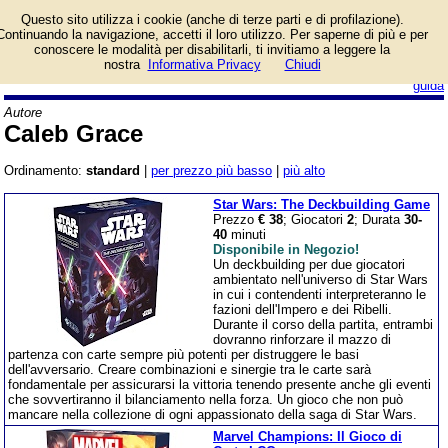
Lista giochi da tavolo
Questo sito utilizza i cookie (anche di terze parti e di profilazione).
dell'autore Caleb Grace.
Continuando la navigazione, accetti il loro utilizzo. Per saperne di più e per
conoscere le modalità per disabilitarli, ti invitiamo a leggere la
nostra
Informativa Privacy
Chiudi
login/registrati
guida
Autore
Caleb Grace
Ordinamento:
standard
|
per prezzo più basso
|
più alto
Star Wars: The Deckbuilding Game
Prezzo
€ 38
; Giocatori
2
; Durata
30-
40
minuti
Disponibile in Negozio!
Un deckbuilding per due giocatori
ambientato nell'universo di Star Wars
in cui i contendenti interpreteranno le
fazioni dell'Impero e dei Ribelli.
Durante il corso della partita, entrambi
dovranno rinforzare il mazzo di
partenza con carte sempre più potenti per distruggere le basi
dell'avversario. Creare combinazioni e sinergie tra le carte sarà
fondamentale per assicurarsi la vittoria tenendo presente anche gli eventi
che sovvertiranno il bilanciamento nella forza. Un gioco che non può
mancare nella collezione di ogni appassionato della saga di Star Wars.
Marvel Champions: Il Gioco di