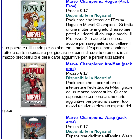
Marvel Champions: Rogue (Pack
Eroe)
Prezzo
€ 17
Disponibile in Negozio!
Pack eroe che introduce l'Eroina
Rogue in Marvel Champions. Si tratta
di una mutante in grado di assorbire i
poteri e i ricordi di chiunque tocchi. Il
Professor X la accolta nella sua
scuola per insegnarle a controllare il
suo potere e utilizzarlo per combattere il male. L'espansione contiene
tutte le carte necessarie per giocare nei panni di questo eroe grazie al
mazzo precostruito e delle carte aggiuntive per la personalizzazione.
Marvel Champions: Ant-Man (pack
eroe)
Prezzo
€ 17
Disponibile in Negozio!
Pack eroe che ti permetterà di
interpretare l'eclettico Ant-Man grazie
ad un mazzo precostruito. Questa
espansione contiene anche carte
aggiuntive per personalizzare i tuoi
mazzi relative a ciascun aspetto del
gioco.
Marvel Champions: Wasp (pack
eroe)
Prezzo
€ 17
Disponibile in Negozio!
Espansione dedicata all'eroina Wasp