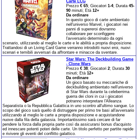
Carte LCG
Prezzo
€ 65
; Giocatori
1-4
; Durata
45-
90
minuti; Età
12+
Da ordinare
In questo gioco di carte ambientato
nell'universo Marvel, i giocatori nei
panni di supereroi dovranno
collaborare per sconfiggere
l'avversario determinato da ogni
scenario, utilizzando al meglio le carte e le abilità a propria disposizione.
Trattandosi di un Living Card Game verranno introdotti nuovi eroi, nuovi
scenari e temibili avversari da affrontare e minacce da sventare.
Star Wars: The Deckbuilding Game
- Clone Wars
Prezzo
€ 38
; Giocatori
2
; Durata
30
minuti; Età
12+
Da ordinare
Un gioco basato su meccaniche di
deckbuilding ambientato nell'universo
di Star Wars durante la celeberrima
guerra dei cloni in cui i giocatori
potranno interpretare l'Alleanza
Separatista o la Repubblica Galattica in uno scontro all'ultimo sangue. Lo
scopo del gioco sarà quello di distruggere per primo tre basi all'avversario
utilizzando al meglio le carte a propria disposizione e acquistandone
nuove dalla fila della galassia. Importantissimo sarà cercare di far
pendere la forza dalla propria parte così da assicurarsi bonus d'acquisto
ed innescare potenti poteri delle carte. Un titolo perfetto per partite rapide
e rivivere gli eventi del conflitto galattico.