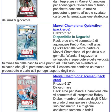
da interpretare in Marvel Champions
per sconfiggere l'avversario di turno. Il
pacchetto contiene un mazzo
precostruito pronto all'uso e svariate
carte per la tematizzazione strategica
dei mazzi giocatore.
Marvel Champions: Quicksilver
(pack eroe)
Prezzo
€ 17
Disponibile in Negozio!
Pack eroe che vi permetterà di
aggiungere Pietro Maximoff alias
Quicksilver alle vostre partite di
Marvel Champions. Al pari della sua
gemella, Wanda, il ragazzo ha
sviluppato il superpotere delle velocità
fulminea fin dalla nascita ed è pronto ad utilizzarlo per sventare le
minacce che gli si pareranno davanti. L'espansione contiene un mazzo
precostruito e carte utili per ogni aspetto degli eroi.
Marvel Champions: Iceman (pack
eroe)
Prezzo
€ 17
Da ordinare
Pack eroe per Marvel Champions che
vi permetterà di interpretare Bobby
Drake, membro fondatore degli X-Men
in grado di manipolare il ghiaccio a
suo piacimento. Le migliorie
assiderato saranno le fedeli