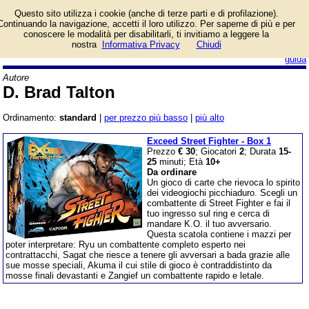
Lista giochi da tavolo
Questo sito utilizza i cookie (anche di terze parti e di profilazione).
dell'autore D. Brad
Continuando la navigazione, accetti il loro utilizzo. Per saperne di più e per
Talton.
conoscere le modalità per disabilitarli, ti invitiamo a leggere la
nostra
Informativa Privacy
Chiudi
login/registrati
guida
Autore
D. Brad Talton
Ordinamento:
standard
|
per prezzo più basso
|
più alto
Exceed Street Fighter - Box 1
Prezzo
€ 30
; Giocatori
2
; Durata
15-
25
minuti; Età
10+
Da ordinare
Un gioco di carte che rievoca lo spirito
dei videogiochi picchiaduro. Scegli un
combattente di Street Fighter e fai il
tuo ingresso sul ring e cerca di
mandare K.O. il tuo avversario.
Questa scatola contiene i mazzi per
poter interpretare: Ryu un combattente completo esperto nei
contrattacchi, Sagat che riesce a tenere gli avversari a bada grazie alle
sue mosse speciali, Akuma il cui stile di gioco è contraddistinto da
mosse finali devastanti e Zangief un combattente rapido e letale.