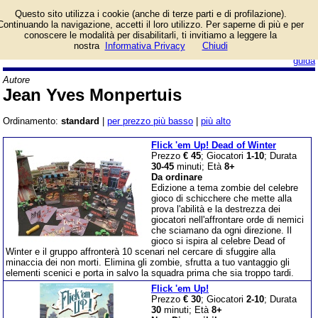
Lista giochi da tavolo
Questo sito utilizza i cookie (anche di terze parti e di profilazione).
dell'autore Jean Yves
Continuando la navigazione, accetti il loro utilizzo. Per saperne di più e per
Monpertuis.
conoscere le modalità per disabilitarli, ti invitiamo a leggere la
nostra
Informativa Privacy
Chiudi
login/registrati
guida
Autore
Jean Yves Monpertuis
Ordinamento:
standard
|
per prezzo più basso
|
più alto
Flick 'em Up! Dead of Winter
Prezzo
€ 45
; Giocatori
1-10
; Durata
30-45
minuti; Età
8+
Da ordinare
Edizione a tema zombie del celebre
gioco di schicchere che mette alla
prova l'abilità e la destrezza dei
giocatori nell'affrontare orde di nemici
che sciamano da ogni direzione. Il
gioco si ispira al celebre Dead of
Winter e il gruppo affronterà 10 scenari nel cercare di sfuggire alla
minaccia dei non morti. Elimina gli zombie, sfrutta a tuo vantaggio gli
elementi scenici e porta in salvo la squadra prima che sia troppo tardi.
Flick 'em Up!
Prezzo
€ 30
; Giocatori
2-10
; Durata
30
minuti; Età
8+