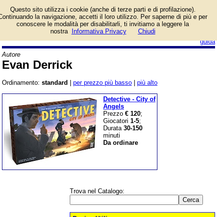
Lista giochi da tavolo
Questo sito utilizza i cookie (anche di terze parti e di profilazione).
dell'autore Evan Derrick.
Continuando la navigazione, accetti il loro utilizzo. Per saperne di più e per
conoscere le modalità per disabilitarli, ti invitiamo a leggere la
nostra
Informativa Privacy
Chiudi
login/registrati
guida
Autore
Evan Derrick
Ordinamento:
standard
|
per prezzo più basso
|
più alto
Detective - City of
Angels
Prezzo
€ 120
;
Giocatori
1-5
;
Durata
30-150
minuti
Da ordinare
Trova nel Catalogo: