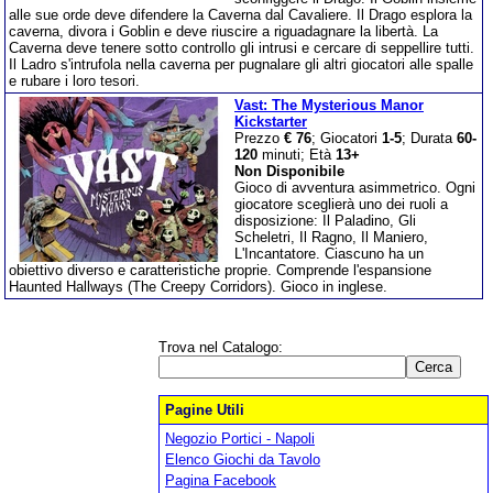
alle sue orde deve difendere la Caverna dal Cavaliere. Il Drago esplora la
caverna, divora i Goblin e deve riuscire a riguadagnare la libertà. La
Caverna deve tenere sotto controllo gli intrusi e cercare di seppellire tutti.
Il Ladro s'intrufola nella caverna per pugnalare gli altri giocatori alle spalle
e rubare i loro tesori.
Vast: The Mysterious Manor
Kickstarter
Prezzo
€ 76
; Giocatori
1-5
; Durata
60-
120
minuti; Età
13+
Non Disponibile
Gioco di avventura asimmetrico. Ogni
giocatore sceglierà uno dei ruoli a
disposizione: Il Paladino, Gli
Scheletri, Il Ragno, Il Maniero,
L'Incantatore. Ciascuno ha un
obiettivo diverso e caratteristiche proprie. Comprende l'espansione
Haunted Hallways (The Creepy Corridors). Gioco in inglese.
Trova nel Catalogo:
Pagine Utili
Negozio Portici - Napoli
Elenco Giochi da Tavolo
Pagina Facebook