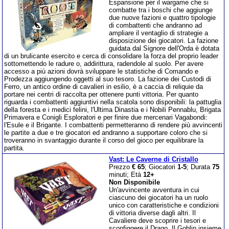
Espansione per il wargame che si
combatte tra i boschi che aggiunge
due nuove fazioni e quattro tipologie
di combattenti che andranno ad
ampliare il ventaglio di strategie a
disposizione dei giocatori. La fazione
guidata dal Signore dell'Orda è dotata
di un brulicante esercito e cerca di consolidare la forza del proprio leader
sottomettendo le radure o, addirittura, radendole al suolo. Per avere
accesso a più azioni dovrà sviluppare le statistiche di Comando e
Prodezza aggiungendo oggetti al suo tesoro. La fazione dei Custodi di
Ferro, un antico ordine di cavalieri in esilio, è a caccia di reliquie da
portare nei centri di raccolta per ottenere punti vittoria. Per quanto
riguarda i combattenti aggiuntivi nella scatola sono disponibili: la pattuglia
della foresta e i medici felini, l'Ultima Dinastia e i Nobili Pennablu, Brigata
Primavera e Conigli Esploratori e per finire due mercenari Vagabondi:
l'Esule e il Brigante. I combattenti permetteranno di rendere più avvincenti
le partite a due e tre giocatori ed andranno a supportare coloro che si
troveranno in svantaggio durante il corso del gioco per equilibrare la
partita.
Vast: Le Caverne di Cristallo
Prezzo
€ 65
; Giocatori
1-5
; Durata
75
minuti; Età
12+
Non Disponibile
Un'avvincente avventura in cui
ciascuno dei giocatori ha un ruolo
unico con caratteristiche e condizioni
di vittoria diverse dagli altri. Il
Cavaliere deve scoprire i tesori e
sconfiggere il Drago. Il Goblin insieme