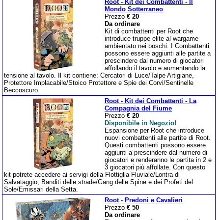
Root - Kit dei Combattenti - Il
Mondo Sotterraneo
Prezzo
€ 20
Da ordinare
Kit di combattenti per Root che
introduce truppe elite al wargame
ambientato nei boschi. I Combattenti
possono essere aggiunti alle partite a
prescindere dal numero di giocatori
affollando il tavolo e aumentando la
tensione al tavolo. Il kit contiene: Cercatori di Luce/Talpe Artigiane,
Protettore Implacabile/Stoico Protettore e Spie dei Corvi/Sentinelle
Beccoscuro.
Root - Kit dei Combattenti - La
Compagnia del Fiume
Prezzo
€ 20
Disponibile in Negozio!
Espansione per Root che introduce
nuovi combattenti alle partite di Root.
Questi combattenti possono essere
aggiunti a prescindere dal numero di
giocatori e renderanno le partita in 2 e
3 giocatori più affollate. Con questo
kit potrete accedere ai servigi della Flottiglia Fluviale/Lontra di
Salvataggio, Banditi delle strade/Gang delle Spine e dei Profeti del
Sole/Emissari della Setta.
Root - Predoni e Cavalieri
Prezzo
€ 50
Da ordinare