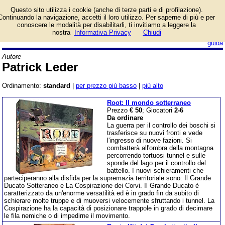
Lista giochi da tavolo
Questo sito utilizza i cookie (anche di terze parti e di profilazione).
dell'autore Patrick Leder.
Continuando la navigazione, accetti il loro utilizzo. Per saperne di più e per
conoscere le modalità per disabilitarli, ti invitiamo a leggere la
nostra
Informativa Privacy
Chiudi
login/registrati
guida
Autore
Patrick Leder
Ordinamento:
standard
|
per prezzo più basso
|
più alto
Root: Il mondo sotterraneo
Prezzo
€ 50
; Giocatori
2-6
Da ordinare
La guerra per il controllo dei boschi si
trasferisce su nuovi fronti e vede
l'ingresso di nuove fazioni. Si
combatterà all'ombra della montagna
percorrendo tortuosi tunnel e sulle
sponde del lago per il controllo del
battello. I nuovi schieramenti che
parteciperanno alla disfida per la supremazia territoriale sono: Il Grande
Ducato Sotteraneo e La Cospirazione dei Corvi. Il Grande Ducato è
caratterizzato da un'enorme versatilità ed è in grado fin da subito di
schierare molte truppe e di muoversi velocemente sfruttando i tunnel. La
Cospirazione ha la capacità di posizionare trappole in grado di decimare
le fila nemiche o di impedirne il movimento.