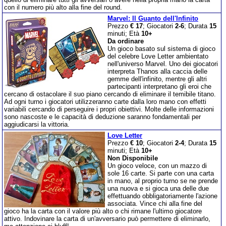
con il numero più alto alla fine del round.
Marvel: Il Guanto dell'Infinito
Prezzo
€ 17
; Giocatori
2-6
; Durata
15
minuti; Età
10+
Da ordinare
Un gioco basato sul sistema di gioco
del celebre Love Letter ambientato
nell'universo Marvel. Uno dei giocatori
interpreta Thanos alla caccia delle
gemme dell'infinito, mentre gli altri
partecipanti interpretano gli eroi che
cercano di ostacolare il suo piano cercando di eliminare il temibile titano.
Ad ogni turno i giocatori utilizzeranno carte dalla loro mano con effetti
variabili cercando di perseguire i propri obiettivi. Molte delle informazioni
sono nascoste e le capacità di deduzione saranno fondamentali per
aggiudicarsi la vittoria.
Love Letter
Prezzo
€ 10
; Giocatori
2-4
; Durata
15
minuti; Età
10+
Non Disponibile
Un gioco veloce, con un mazzo di
sole 16 carte. Si parte con una carta
in mano, al proprio turno se ne prende
una nuova e si gioca una delle due
effettuando obbligatoriamente l'azione
associata. Vince chi alla fine del
gioco ha la carta con il valore più alto o chi rimane l'ultimo giocatore
attivo. Indovinare la carta di un'avversario può permettere di eliminarlo,