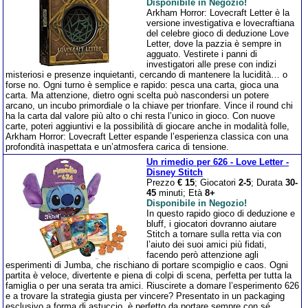
Disponibile in Negozio!
Arkham Horror: Lovecraft Letter è la
versione investigativa e lovecraftiana
del celebre gioco di deduzione Love
Letter, dove la pazzia è sempre in
agguato. Vestirete i panni di
investigatori alle prese con indizi
misteriosi e presenze inquietanti, cercando di mantenere la lucidità… o
forse no. Ogni turno è semplice e rapido: pesca una carta, gioca una
carta. Ma attenzione, dietro ogni scelta può nascondersi un potere
arcano, un incubo primordiale o la chiave per trionfare. Vince il round chi
ha la carta dal valore più alto o chi resta l’unico in gioco. Con nuove
carte, poteri aggiuntivi e la possibilità di giocare anche in modalità folle,
Arkham Horror: Lovecraft Letter espande l’esperienza classica con una
profondità inaspettata e un’atmosfera carica di tensione.
Un rimedio per 626 - Love Letter -
Disney Stitch
Prezzo
€ 15
; Giocatori
2-5
; Durata
30-
45
minuti; Età
8+
Disponibile in Negozio!
In questo rapido gioco di deduzione e
bluff, i giocatori dovranno aiutare
Stitch a tornare sulla retta via con
l’aiuto dei suoi amici più fidati,
facendo però attenzione agli
esperimenti di Jumba, che rischiano di portare scompiglio e caos. Ogni
partita è veloce, divertente e piena di colpi di scena, perfetta per tutta la
famiglia o per una serata tra amici. Riuscirete a domare l’esperimento 626
e a trovare la strategia giusta per vincere? Presentato in un packaging
esclusivo a forma di astuccio, è perfetto da portare sempre con sé.