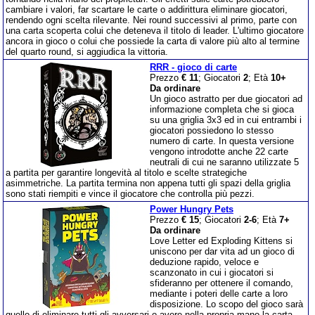
cambiare i valori, far scartare le carte o addirittura eliminare giocatori,
rendendo ogni scelta rilevante. Nei round successivi al primo, parte con
una carta scoperta colui che deteneva il titolo di leader. L'ultimo giocatore
ancora in gioco o colui che possiede la carta di valore più alto al termine
del quarto round, si aggiudica la vittoria.
RRR - gioco di carte
Prezzo
€ 11
; Giocatori
2
; Età
10+
Da ordinare
Un gioco astratto per due giocatori ad
informazione completa che si gioca
su una griglia 3x3 ed in cui entrambi i
giocatori possiedono lo stesso
numero di carte. In questa versione
vengono introdotte anche 22 carte
neutrali di cui ne saranno utilizzate 5
a partita per garantire longevità al titolo e scelte strategiche
asimmetriche. La partita termina non appena tutti gli spazi della griglia
sono stati riempiti e vince il giocatore che controlla più pezzi.
Power Hungry Pets
Prezzo
€ 15
; Giocatori
2-6
; Età
7+
Da ordinare
Love Letter ed Exploding Kittens si
uniscono per dar vita ad un gioco di
deduzione rapido, veloce e
scanzonato in cui i giocatori si
sfideranno per ottenere il comando,
mediante i poteri delle carte a loro
disposizione. Lo scopo del gioco sarà
quello di eliminare tutti gli avversari o avere nella propria mano la carta