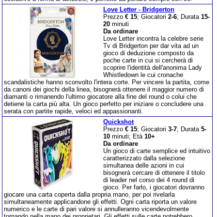
Love Letter - Bridgerton
Prezzo
€ 15
; Giocatori
2-6
; Durata
15-
20
minuti
Da ordinare
Love Letter incontra la celebre serie
Tv di Bridgerton per dar vita ad un
gioco di deduzione composto da
poche carte in cui si cercherà di
scoprire l'identità dell'anonima Lady
Whistledown le cui cronache
scandalistiche hanno sconvolto l'intera corte. Per vincere la partita, come
da canoni dei giochi della linea, bisognerà ottenere il maggior numero di
diamanti o rimanendo l'ultimo giocatore alla fine del round o colui che
detiene la carta più alta. Un gioco perfetto per iniziare o concludere una
serata con partite rapide, veloci ed appassionanti.
Quickshot
Prezzo
€ 15
; Giocatori
3-7
; Durata
5-
10
minuti; Età
10+
Da ordinare
Un gioco di carte semplice ed intuitivo
caratterizzato dalla selezione
simultanea delle azioni in cui
bisognerà cercare di ottenere il titolo
di leader nel corso dei 4 round di
gioco. Per farlo, i giocatori dovranno
giocare una carta coperta dalla propria mano, per poi rivelarla
simultaneamente applicandone gli effetti. Ogni carta riporta un valore
numerico e le carte di pari valore si annulleranno vicendevolmente
tornando nella mano dei proprietari. Gli effetti sulle carte potrebbero