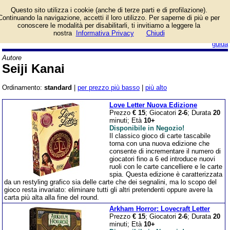
Lista giochi da tavolo
Questo sito utilizza i cookie (anche di terze parti e di profilazione).
dell'autore Seiji Kanai.
Continuando la navigazione, accetti il loro utilizzo. Per saperne di più e per
conoscere le modalità per disabilitarli, ti invitiamo a leggere la
nostra
Informativa Privacy
Chiudi
login/registrati
guida
Autore
Seiji Kanai
Ordinamento:
standard
|
per prezzo più basso
|
più alto
Love Letter Nuova Edizione
Prezzo
€ 15
; Giocatori
2-6
; Durata
20
minuti; Età
10+
Disponibile in Negozio!
Il classico gioco di carte tascabile
torna con una nuova edizione che
consente di incrementare il numero di
giocatori fino a 6 ed introduce nuovi
ruoli con le carte cancelliere e le carte
spia. Questa edizione è caratterizzata
da un restyling grafico sia delle carte che dei segnalini, ma lo scopo del
gioco resta invariato: eliminare tutti gli altri pretendenti oppure avere la
carta più alta alla fine del round.
Arkham Horror: Lovecraft Letter
Prezzo
€ 15
; Giocatori
2-6
; Durata
20
minuti; Età
10+