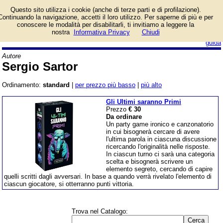
Lista giochi da tavolo
Questo sito utilizza i cookie (anche di terze parti e di profilazione).
dell'autore Sergio Sartor.
Continuando la navigazione, accetti il loro utilizzo. Per saperne di più e per
conoscere le modalità per disabilitarli, ti invitiamo a leggere la
nostra
Informativa Privacy
Chiudi
login/registrati
guida
Autore
Sergio Sartor
Ordinamento:
standard
|
per prezzo più basso
|
più alto
Gli Ultimi saranno Primi
Prezzo
€ 30
Da ordinare
Un party game ironico e canzonatorio
in cui bisognerà cercare di avere
l'ultima parola in ciascuna discussione
ricercando l'originalità nelle risposte.
In ciascun turno ci sarà una categoria
scelta e bisognerà scrivere un
elemento segreto, cercando di capire
quelli scritti dagli avversari. In base a quando verrà rivelato l'elemento di
ciascun giocatore, si otterranno punti vittoria.
Trova nel Catalogo: