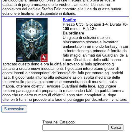
Un gioco dalla media complessità che metterà alla prova le vostre
capacità di programmazione e le vostre... amicizie. L'ennesimo
capolavoro del geniale Stefan Feld riportato alla luce da questa nuova
edizione e finalmente disponibile in italiano.
Bonfire
Prezzo
€ 55
; Giocatori
1-4
; Durata
70-
100
minuti; Età
12+
Da ordinare
Un gioco di selezione azioni,
piazzamento tessere e lavoratori
ambientato in un mondo fantasy in cui
la fonte d'energia primaria è fornita da
falò magici animati dai Guardiani della
Luce. Gli abitanti delle città hanno
sprecato questo dono e ora le città si trovano al buio spingendo gli
abitanti a creare nuovi insediamenti. I giocatori interpretano gruppi di
gnomi intenti a riappropriarsi dell'energià dei falò per tornare agli antichi
fasti. Il gioco ruota intorno alla selezione azioni svolta mediante delle
tessere sulla plancia giocatore che consentiranno di muoversi sulla
mappa, ottenere obiettivi, evocare Guardiani della luce, aggiungere
tessere paesaggio alla propria città e riaccende i falò. La partita termina
dopo che un certo numero di obiettivi sono stati completati e, dopo
ulteriori 5 turni, si procede alla fase di punteggio per decretare il vincitore.
Successivo
Trova nel Catalogo: