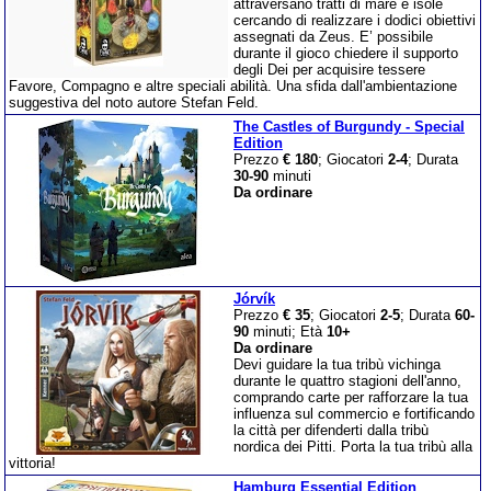
attraversano tratti di mare e isole
cercando di realizzare i dodici obiettivi
assegnati da Zeus. E’ possibile
durante il gioco chiedere il supporto
degli Dei per acquisire tessere
Favore, Compagno e altre speciali abilità. Una sfida dall'ambientazione
suggestiva del noto autore Stefan Feld.
The Castles of Burgundy - Special
Edition
Prezzo
€ 180
; Giocatori
2-4
; Durata
30-90
minuti
Da ordinare
Jórvík
Prezzo
€ 35
; Giocatori
2-5
; Durata
60-
90
minuti; Età
10+
Da ordinare
Devi guidare la tua tribù vichinga
durante le quattro stagioni dell'anno,
comprando carte per rafforzare la tua
influenza sul commercio e fortificando
la città per difenderti dalla tribù
nordica dei Pitti. Porta la tua tribù alla
vittoria!
Hamburg Essential Edition