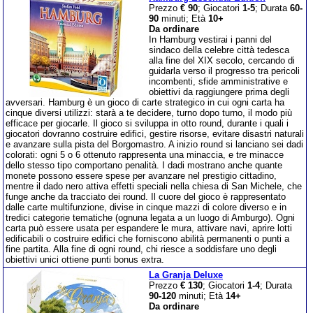
Prezzo
€ 90
; Giocatori
1-5
; Durata
60-
90
minuti; Età
10+
Da ordinare
In Hamburg vestirai i panni del
sindaco della celebre città tedesca
alla fine del XIX secolo, cercando di
guidarla verso il progresso tra pericoli
incombenti, sfide amministrative e
obiettivi da raggiungere prima degli
avversari. Hamburg è un gioco di carte strategico in cui ogni carta ha
cinque diversi utilizzi: starà a te decidere, turno dopo turno, il modo più
efficace per giocarle. Il gioco si sviluppa in otto round, durante i quali i
giocatori dovranno costruire edifici, gestire risorse, evitare disastri naturali
e avanzare sulla pista del Borgomastro. A inizio round si lanciano sei dadi
colorati: ogni 5 o 6 ottenuto rappresenta una minaccia, e tre minacce
dello stesso tipo comportano penalità. I dadi mostrano anche quante
monete possono essere spese per avanzare nel prestigio cittadino,
mentre il dado nero attiva effetti speciali nella chiesa di San Michele, che
funge anche da tracciato dei round. Il cuore del gioco è rappresentato
dalle carte multifunzione, divise in cinque mazzi di colore diverso e in
tredici categorie tematiche (ognuna legata a un luogo di Amburgo). Ogni
carta può essere usata per espandere le mura, attivare navi, aprire lotti
edificabili o costruire edifici che forniscono abilità permanenti o punti a
fine partita. Alla fine di ogni round, chi riesce a soddisfare uno degli
obiettivi unici ottiene punti bonus extra.
La Granja Deluxe
Prezzo
€ 130
; Giocatori
1-4
; Durata
90-120
minuti; Età
14+
Da ordinare