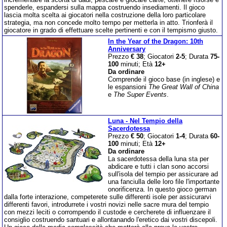
spenderle, espandersi sulla mappa costruendo insediamenti. Il gioco
lascia molta scelta ai giocatori nella costruzione della loro particolare
strategia, ma non concede molto tempo per metterla in atto. Trionferà il
giocatore in grado di effettuare scelte pertinenti e con il tempismo giusto.
In the Year of the Dragon: 10th
Anniversary
Prezzo
€ 38
; Giocatori
2-5
; Durata
75-
100
minuti; Età
12+
Da ordinare
Comprende il gioco base (in inglese) e
le espansioni
The Great Wall of China
e
The Super Events
.
Luna - Nel Tempio della
Sacerdotessa
Prezzo
€ 50
; Giocatori
1-4
; Durata
60-
100
minuti; Età
12+
Da ordinare
La sacerdotessa della luna sta per
abdicare e tutti i clan sono accorsi
sull'isola del tempio per assicurare ad
una fanciulla delle loro file l'importante
onorificenza. In questo gioco german
dalla forte interazione, competerete sulle differenti isole per assicurarvi
differenti favori, introdurrete i vostri novizi nelle sacre mura del tempio
con mezzi leciti o corrompendo il custode e cercherete di influenzare il
consiglio costruendo santuari e allontanando l'eretico dai vostri discepoli.