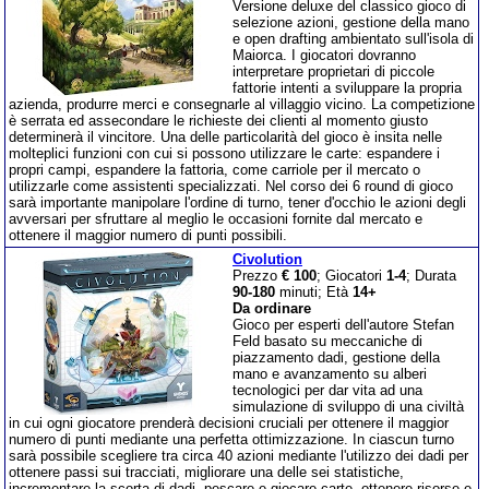
Versione deluxe del classico gioco di
selezione azioni, gestione della mano
e open drafting ambientato sull'isola di
Maiorca. I giocatori dovranno
interpretare proprietari di piccole
fattorie intenti a sviluppare la propria
azienda, produrre merci e consegnarle al villaggio vicino. La competizione
è serrata ed assecondare le richieste dei clienti al momento giusto
determinerà il vincitore. Una delle particolarità del gioco è insita nelle
molteplici funzioni con cui si possono utilizzare le carte: espandere i
propri campi, espandere la fattoria, come carriole per il mercato o
utilizzarle come assistenti specializzati. Nel corso dei 6 round di gioco
sarà importante manipolare l'ordine di turno, tener d'occhio le azioni degli
avversari per sfruttare al meglio le occasioni fornite dal mercato e
ottenere il maggior numero di punti possibili.
Civolution
Prezzo
€ 100
; Giocatori
1-4
; Durata
90-180
minuti; Età
14+
Da ordinare
Gioco per esperti dell'autore Stefan
Feld basato su meccaniche di
piazzamento dadi, gestione della
mano e avanzamento su alberi
tecnologici per dar vita ad una
simulazione di sviluppo di una civiltà
in cui ogni giocatore prenderà decisioni cruciali per ottenere il maggior
numero di punti mediante una perfetta ottimizzazione. In ciascun turno
sarà possibile scegliere tra circa 40 azioni mediante l'utilizzo dei dadi per
ottenere passi sui tracciati, migliorare una delle sei statistiche,
incrementare la scorta di dadi, pescare e giocare carte, ottenere risorse e