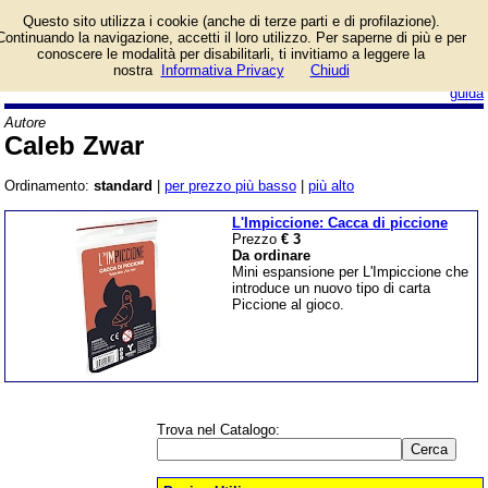
Lista giochi da tavolo
Questo sito utilizza i cookie (anche di terze parti e di profilazione).
dell'autore Caleb Zwar.
Continuando la navigazione, accetti il loro utilizzo. Per saperne di più e per
conoscere le modalità per disabilitarli, ti invitiamo a leggere la
nostra
Informativa Privacy
Chiudi
login/registrati
guida
Autore
Caleb Zwar
Ordinamento:
standard
|
per prezzo più basso
|
più alto
L'Impiccione: Cacca di piccione
Prezzo
€ 3
Da ordinare
Mini espansione per L'Impiccione che
introduce un nuovo tipo di carta
Piccione al gioco.
Trova nel Catalogo: