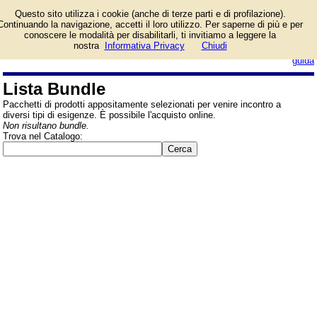
Offerte e pacchetti di
Questo sito utilizza i cookie (anche di terze parti e di profilazione).
prodotti selezionati per
Continuando la navigazione, accetti il loro utilizzo. Per saperne di più e per
esigenze specifiche.
conoscere le modalità per disabilitarli, ti invitiamo a leggere la
Giochi da Tavolo, di Carte e Puzzle
nostra
Informativa Privacy
Chiudi
login/registrati
3D. Vendita online.
guida
Lista Bundle
Pacchetti di prodotti appositamente selezionati per venire incontro a
diversi tipi di esigenze. È possibile l'acquisto online.
Non risultano bundle.
Trova nel Catalogo: