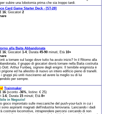
per subire una lobotomia prima che sia troppo tardi.
ce Card Game Starter Deck - [ST-28]
€ 16
; Giocatori
2
nare
itorno alla Baita Abbandonata
€ 16
; Giocatori
1-4
; Durata
45-90
minuti; Età
10+
nare
onti a tornare sul luogo dove tutto ha avuto inizio? In il Ritorno alla
bandonata, il gruppo di giocatori dovrà tornare nella Baita costruita
o Dott. Arthur Funbeq, signore degli enigmi. Il temibile enigmista è
 prigione ed ha allestito di nuovo un intero edificio pieno di tranelli.
 i gruppi più uniti riusciranno ad avere la meglio su di lui
gendolo per sempre.
ta!
Trainmaker
€ 16
(sconto
-36%
, listino: € 25)
ri
1-6
; Durata
15
minuti; Età
8+
bile in Negozio!
o gioco improntato sulle meccaniche del push-your-luck in cui i
i sono aspiranti magnati dell'industria ferroviaria. Lanciando i dadi
à costruire locomotive, intraprendere percorsi cercando di non