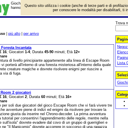
Giochi di carte e di società con un livello di prezzo medio. Sono titoli 
Questo sito utilizza i cookie (anche di terze parti e di profilazi
hanno più componenti e che sono più articolati senza costare però tro
per conoscere le modalità per disabilitarli, ti 
Trova n
sso
|
più alto
|
per arrivo
Pagine
Negozi
a Foresta Incantata
€ 16
; Giocatori
1-4
; Durata
45-90
minuti; Età
12+
Elenco
nare
Pagin
tura di livello principiante appartenente alla linea di Escape Room
Lista 
 vi porterà all'interno di una foresta misteriosa all'interno della quale
rete creature magiche e dovrete risolvere enigmi per riuscire a
la via di fuga.
Selezi
Giochi
 Room 2 giocatori
Categ
€ 16
; Giocatori
2
; Durata
60
minuti; Età
16+
nare
 per soli due giocatori del gioco Escape Room che vi farà vivere tre
che avventure piene di indizi ed enigmi da risolvere per trovare la
zione giusta da inserire nel Chrono-decoder. La prima avventura
 tutorial per consentirvi l'apprendimento delle regole, mentre nella
e sull'isola" dovrete evadere dal covo di un gruppo di guerriglieri e
re ne "Il Manicomio" dovrete accorrere in soccorso di una ragazza