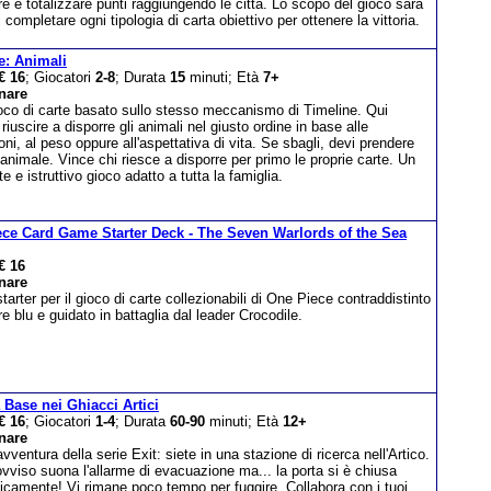
re e totalizzare punti raggiungendo le città. Lo scopo del gioco sarà
i completare ogni tipologia di carta obiettivo per ottenere la vittoria.
e: Animali
€ 16
; Giocatori
2-8
; Durata
15
minuti; Età
7+
nare
ioco di carte basato sullo stesso meccanismo di Timeline. Qui
riuscire a disporre gli animali nel giusto ordine in base alle
ni, al peso oppure all'aspettativa di vita. Se sbagli, devi prendere
 animale. Vince chi riesce a disporre per primo le proprie carte. Un
te e istruttivo gioco adatto a tutta la famiglia.
ce Card Game Starter Deck - The Seven Warlords of the Sea
€ 16
nare
arter per il gioco di carte collezionabili di One Piece contraddistinto
re blu e guidato in battaglia dal leader Crocodile.
a Base nei Ghiacci Artici
€ 16
; Giocatori
1-4
; Durata
60-90
minuti; Età
12+
nare
vventura della serie Exit: siete in una stazione di ricerca nell'Artico.
ovviso suona l'allarme di evacuazione ma... la porta si è chiusa
icamente! Vi rimane poco tempo per fuggire. Collabora con i tuoi