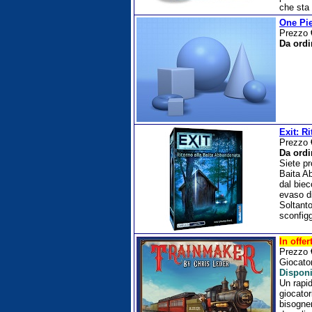
che sta 
One Pie
Prezzo
Da ordi
Exit: R
Prezzo
Da ordi
Siete pr
Baita Ab
dal biec
evaso di
Soltanto
sconfig
In offer
Prezzo
Giocato
Disponi
Un rapid
giocator
bisogner