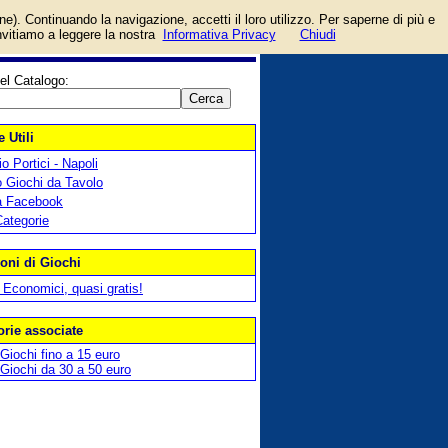
che
login/registrati
one). Continuando la navigazione, accetti il loro utilizzo. Per saperne di più e
ppo.
guida
invitiamo a leggere la nostra
Informativa Privacy
Chiudi
el Catalogo:
 Utili
o Portici - Napoli
 Giochi da Tavolo
a Facebook
Categorie
oni di Giochi
 Economici, quasi gratis!
orie associate
Giochi fino a 15 euro
Giochi da 30 a 50 euro