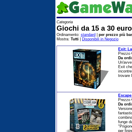
Categoria
Giochi da 15 a 30 euro
Ordinamento:
standard
|
per prezzo più ba
Mostra:
Tutti
|
Disponibili in Negozio
Exit: L
Prezzo
Da ordi
Un'avven
Exit che
incontre
trovare 
Escape
Prezzo
Da ordi
Versione
fantasti
combina
funge da
"Prigion
per fini