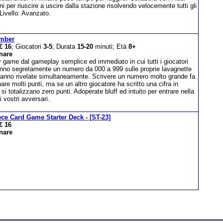
 per riuscire a uscire dalla stazione risolvendo velocemente tutti gli
Livello: Avanzato.
mber
€ 16
; Giocatori
3-5
; Durata
15-20
minuti; Età
8+
nare
 game dal gameplay semplice ed immediato in cui tutti i giocatori
anno segretamente un numero da 000 a 999 sulle proprie lavagnette
ranno rivelate simultaneamente. Scrivere un numero molto grande fa
re molti punti, ma se un altro giocatore ha scritto una cifra in
i totalizzano zero punti. Adoperate bluff ed intuito per entrare nella
i vostri avversari.
ce Card Game Starter Deck - [ST-23]
€ 16
nare