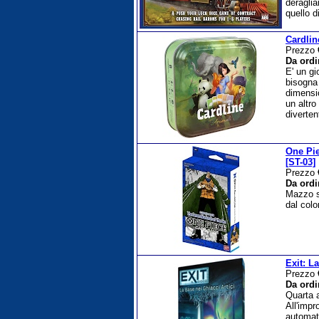
deraglia
quello d
Cardlin
Prezzo
Da ordi
E' un g
bisogna 
dimensio
un altro
diverten
One Pie
[ST-03]
Prezzo
Da ordi
Mazzo st
dal colo
Exit: L
Prezzo
Da ordi
Quarta a
All'impr
automat