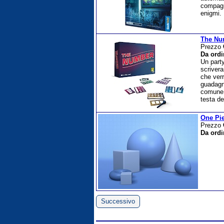
compagni
enigmi. 
The Nu
Prezzo
Da ordi
Un party
scriver
che ver
guadagna
comune s
testa de
One Pie
Prezzo
Da ordi
Successivo