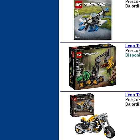
Prezzo
Da ordi
Lego T
Prezzo
Disponi
Lego Te
Prezzo
Da ordi