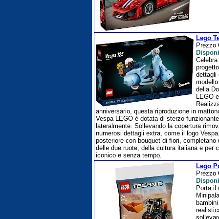
Lego Te
Prezzo
Disponi
Celebra
progetto
dettagli
modello 
della Do
LEGO es
Realizza
anniversario, questa riproduzione in mattonci
Vespa LEGO è dotata di sterzo funzionante, c
lateralmente. Sollevando la copertura rimovi
numerosi dettagli extra, come il logo Vespa, 
posteriore con bouquet di fiori, completano u
delle due ruote, della cultura italiana e per
iconico e senza tempo.
Lego Po
Prezzo
Disponi
Porta il
Minipal
bambini 
realisti
sollevar