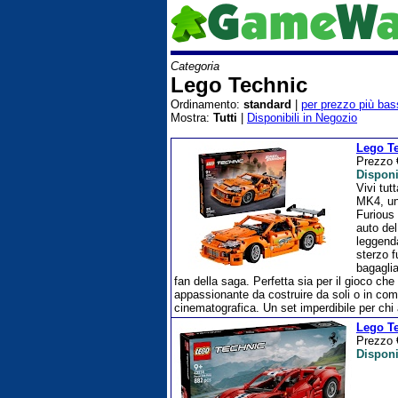
Categoria
Lego Technic
Ordinamento:
standard
|
per prezzo più bas
Mostra:
Tutti
|
Disponibili in Negozio
Lego Te
Prezzo
Disponi
Vivi tut
MK4, un 
Furious 
auto del
leggenda
sterzo f
bagaglia
fan della saga. Perfetta sia per il gioco c
appassionante da costruire da soli o in com
cinematografica. Un set imperdibile per chi 
Lego Te
Prezzo
Disponi