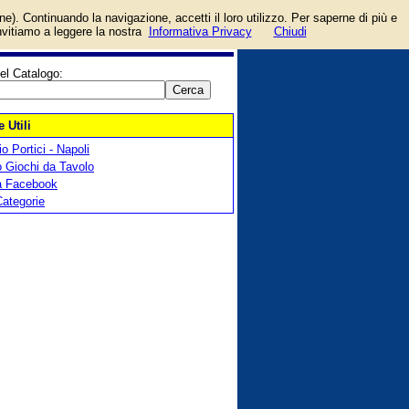
login/registrati
one). Continuando la navigazione, accetti il loro utilizzo. Per saperne di più e
guida
invitiamo a leggere la nostra
Informativa Privacy
Chiudi
el Catalogo:
 Utili
o Portici - Napoli
 Giochi da Tavolo
a Facebook
Categorie