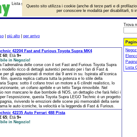
Lista giochi da tavolo categoria Lego Technic.
Questo sito utilizza i cookie (anche di terze parti e di profilazi
per conoscere le modalità per disabilitarli, ti 
Trova n
so
|
più alto
|
per arrivo
Pagine
Negozi
chnic 42204 Fast and Furious Toyota Supra MK4
€ 60
; Età
9+
Elenco
bile in Negozio!
Pagin
ta l’adrenalina delle corse con il set Fast and Furious Toyota Supra
Lista 
modello ricco di dettagli autentici pensato per i fan di Fast &
e per gli appassionati di motori dai 9 anni in su. Ispirata all’iconica
 film, questa replica cattura tutta la potenza e lo stile della
ria Supra: sotto il cofano trovi un motore a 6 cilindri realistico, lo
unzionante, un cofano apribile e un tetto Targa rimovibile. Nel
io non mancano le due bombole di NOS, un dettaglio che farà felici i
he per l’esposizione, questa Toyota Supra LEGO Technic è un progetto
pagnia, rivivendo le emozioni delle scene più memorabili della serie
ama le auto iconiche, la velocità e la leggenda di Fast & Furious.
chnic 42235 Auto Ferrari 488 Pista
€ 65
; Età
9+
bile in Negozio!