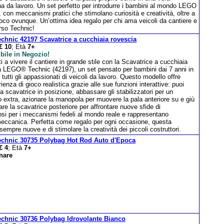
a da lavoro. Un set perfetto per introdurre i bambini al mondo LEGO
 con meccanismi pratici che stimolano curiosità e creatività, oltre a
ioco ovunque. Un’ottima idea regalo per chi ama veicoli da cantiere e
erso Technic!
chnic 42197 Scavatrice a cucchiaia rovescia
€ 10
; Età
7+
bile in Negozio!
i a vivere il cantiere in grande stile con la Scavatrice a cucchiaia
a LEGO® Technic (42197), un set pensato per bambini dai 7 anni in
 tutti gli appassionati di veicoli da lavoro. Questo modello offre
ienza di gioco realistica grazie alle sue funzioni interattive: puoi
la scavatrice in posizione, abbassare gli stabilizzatori per un
 extra, azionare la manopola per muovere la pala anteriore su e giù
zare la scavatrice posteriore per affrontare nuove sfide di
si per i meccanismi fedeli al mondo reale e rappresentano
a meccanica. Perfetta come regalo per ogni occasione, questa
empre nuove e di stimolare la creatività dei piccoli costruttori.
echnic 30735 Polybag Hot Rod Auto d'Epoca
€ 4
; Età
7+
nare
chnic 30736 Polybag Idrovolante Bianco