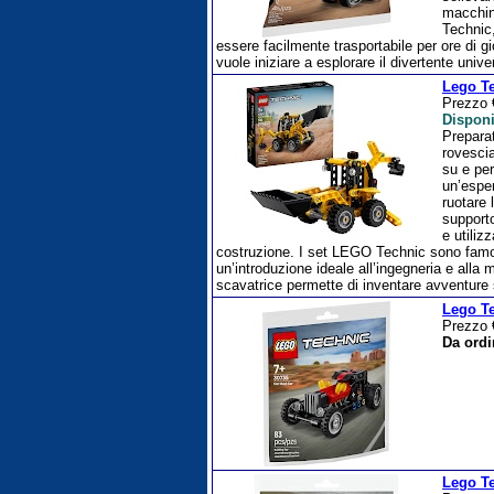
macchin
Technic,
essere facilmente trasportabile per ore di g
vuole iniziare a esplorare il divertente univ
Lego Te
Prezzo
Disponi
Preparat
rovesci
su e per
un’esper
ruotare 
supporto
e utiliz
costruzione. I set LEGO Technic sono famo
un’introduzione ideale all’ingegneria e all
scavatrice permette di inventare avventure s
Lego T
Prezzo
Da ordi
Lego Te