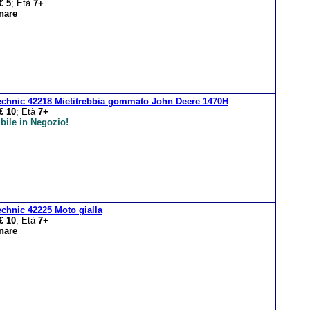
€ 5
; Età
7+
nare
echnic 42218 Mietitrebbia gommato John Deere 1470H
€ 10
; Età
7+
bile in Negozio!
chnic 42225 Moto gialla
€ 10
; Età
7+
nare