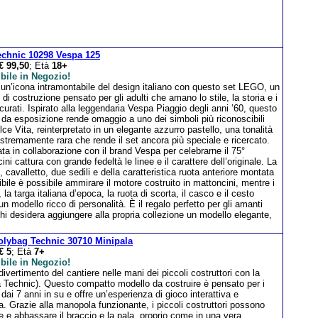
chnic 10298 Vespa 125
€ 99,50
; Età
18+
bile in Negozio!
 un’icona intramontabile del design italiano con questo set LEGO, un
 di costruzione pensato per gli adulti che amano lo stile, la storia e i
 curati. Ispirato alla leggendaria Vespa Piaggio degli anni ’60, questo
da esposizione rende omaggio a uno dei simboli più riconoscibili
lce Vita, reinterpretato in un elegante azzurro pastello, una tonalità
tremamente rara che rende il set ancora più speciale e ricercato.
ta in collaborazione con il brand Vespa per celebrarne il 75°
ni cattura con grande fedeltà le linee e il carattere dell’originale. La
avalletto, due sedili e della caratteristica ruota anteriore montata
bile è possibile ammirare il motore costruito in mattoncini, mentre i
la targa italiana d’epoca, la ruota di scorta, il casco e il cesto
n modello ricco di personalità. È il regalo perfetto per gli amanti
 chi desidera aggiungere alla propria collezione un modello elegante,
lybag Technic 30710 Minipala
€ 5
; Età
7+
bile in Negozio!
 divertimento del cantiere nelle mani dei piccoli costruttori con la
a Technic). Questo compatto modello da costruire è pensato per i
dai 7 anni in su e offre un’esperienza di gioco interattiva e
ca. Grazie alla manopola funzionante, i piccoli costruttori possono
e e abbassare il braccio e la pala, proprio come in una vera