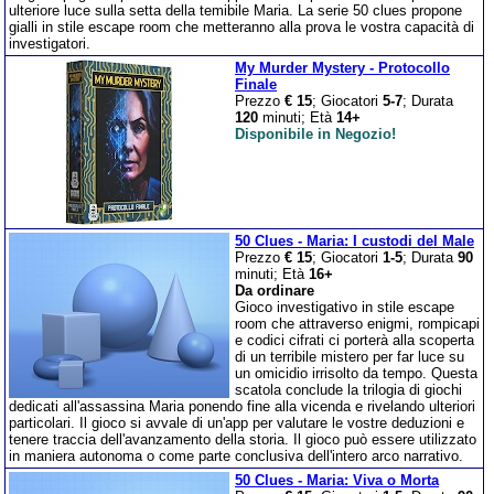
ulteriore luce sulla setta della temibile Maria. La serie 50 clues propone
gialli in stile escape room che metteranno alla prova le vostra capacità di
investigatori.
My Murder Mystery - Protocollo
Finale
Prezzo
€ 15
; Giocatori
5-7
; Durata
120
minuti; Età
14+
Disponibile in Negozio!
50 Clues - Maria: I custodi del Male
Prezzo
€ 15
; Giocatori
1-5
; Durata
90
minuti; Età
16+
Da ordinare
Gioco investigativo in stile escape
room che attraverso enigmi, rompicapi
e codici cifrati ci porterà alla scoperta
di un terribile mistero per far luce su
un omicidio irrisolto da tempo. Questa
scatola conclude la trilogia di giochi
dedicati all'assassina Maria ponendo fine alla vicenda e rivelando ulteriori
particolari. Il gioco si avvale di un'app per valutare le vostre deduzioni e
tenere traccia dell'avanzamento della storia. Il gioco può essere utilizzato
in maniera autonoma o come parte conclusiva dell'intero arco narrativo.
50 Clues - Maria: Viva o Morta