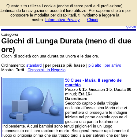
Giochi di società con
Questo sito utilizza i cookie (anche di terze parti e di profilazione).
una durata media delle
Continuando la navigazione, accetti il loro utilizzo. Per saperne di più e per
partite di più di un'ora ma
conoscere le modalità per disabilitarli, ti invitiamo a leggere la
meno di due ore.
nostra
Informativa Privacy
Chiudi
login/registrati
guida
Categoria
Giochi di Lunga Durata (meno di due
ore)
Giochi di società con una durata tra un'ora e le due ore.
Ordinamento:
standard
|
per prezzo più basso
|
più alto
|
per arrivo
Mostra:
Tutti
|
Disponibili in Negozio
50 Clues - Maria: Il segreto del
marchio
Prezzo
€ 15
; Giocatori
1-5
; Durata
90
minuti; Età
16+
Da ordinare
Secondo capitolo della trilogia
dedicata all'assassina Maria che vi
permetterà di proseguire le indagini
iniziate nel primo capitolo oppure di
giocare una partita totalmente
indipendente. Alcuni bambini sono tenuti prigionieri in un luogo
sconosciuto ed il loro rapitore è morto. Bisognerà trovare rapidamente il
luogo di prigionia prima che sia troppo tardi sia per salvarli che per fare