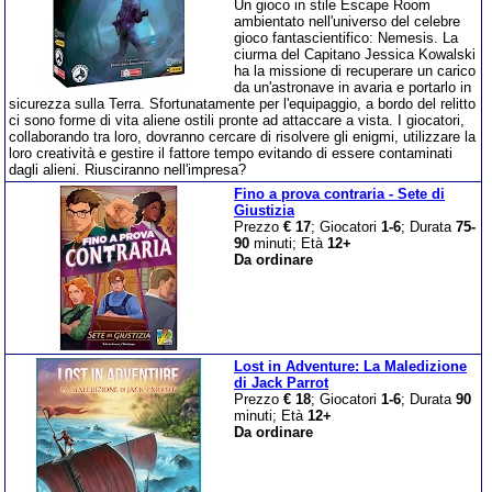
Un gioco in stile Escape Room
ambientato nell'universo del celebre
gioco fantascientifico: Nemesis. La
ciurma del Capitano Jessica Kowalski
ha la missione di recuperare un carico
da un'astronave in avaria e portarlo in
sicurezza sulla Terra. Sfortunatamente per l'equipaggio, a bordo del relitto
ci sono forme di vita aliene ostili pronte ad attaccare a vista. I giocatori,
collaborando tra loro, dovranno cercare di risolvere gli enigmi, utilizzare la
loro creatività e gestire il fattore tempo evitando di essere contaminati
dagli alieni. Riusciranno nell'impresa?
Fino a prova contraria - Sete di
Giustizia
Prezzo
€ 17
; Giocatori
1-6
; Durata
75-
90
minuti; Età
12+
Da ordinare
Lost in Adventure: La Maledizione
di Jack Parrot
Prezzo
€ 18
; Giocatori
1-6
; Durata
90
minuti; Età
12+
Da ordinare