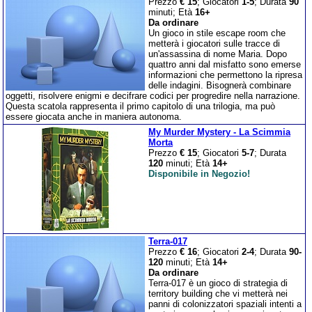
Prezzo
€ 15
; Giocatori
1-5
; Durata
90
minuti; Età
16+
Da ordinare
Un gioco in stile escape room che
metterà i giocatori sulle tracce di
un'assassina di nome Maria. Dopo
quattro anni dal misfatto sono emerse
informazioni che permettono la ripresa
delle indagini. Bisognerà combinare
oggetti, risolvere enigmi e decifrare codici per progredire nella narrazione.
Questa scatola rappresenta il primo capitolo di una trilogia, ma può
essere giocata anche in maniera autonoma.
My Murder Mystery - La Scimmia
Morta
Prezzo
€ 15
; Giocatori
5-7
; Durata
120
minuti; Età
14+
Disponibile in Negozio!
Terra-017
Prezzo
€ 16
; Giocatori
2-4
; Durata
90-
120
minuti; Età
14+
Da ordinare
Terra-017 è un gioco di strategia di
territory building che vi metterà nei
panni di colonizzatori spaziali intenti a