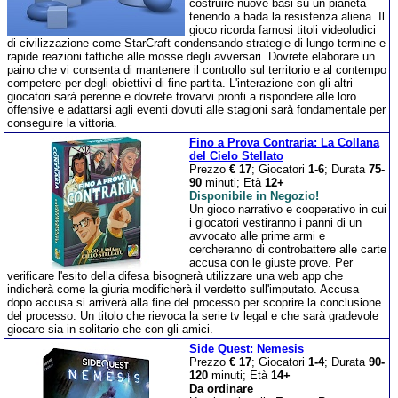
costruire nuove basi su un pianeta
tenendo a bada la resistenza aliena. Il
gioco ricorda famosi titoli videoludici
di civilizzazione come StarCraft condensando strategie di lungo termine e
rapide reazioni tattiche alle mosse degli avversari. Dovrete elaborare un
paino che vi consenta di mantenere il controllo sul territorio e al contempo
competere per degli obiettivi di fine partita. L'interazione con gli altri
giocatori sarà perenne e dovrete trovarvi pronti a rispondere alle loro
offensive e adattarsi agli eventi dovuti alle stagioni sarà fondamentale per
conseguire la vittoria.
Fino a Prova Contraria: La Collana
del Cielo Stellato
Prezzo
€ 17
; Giocatori
1-6
; Durata
75-
90
minuti; Età
12+
Disponibile in Negozio!
Un gioco narrativo e cooperativo in cui
i giocatori vestiranno i panni di un
avvocato alle prime armi e
cercheranno di controbattere alle carte
accusa con le giuste prove. Per
verificare l'esito della difesa bisognerà utilizzare una web app che
indicherà come la giuria modificherà il verdetto sull'imputato. Accusa
dopo accusa si arriverà alla fine del processo per scoprire la conclusione
del processo. Un titolo che rievoca la serie tv legal e che sarà gradevole
giocare sia in solitario che con gli amici.
Side Quest: Nemesis
Prezzo
€ 17
; Giocatori
1-4
; Durata
90-
120
minuti; Età
14+
Da ordinare