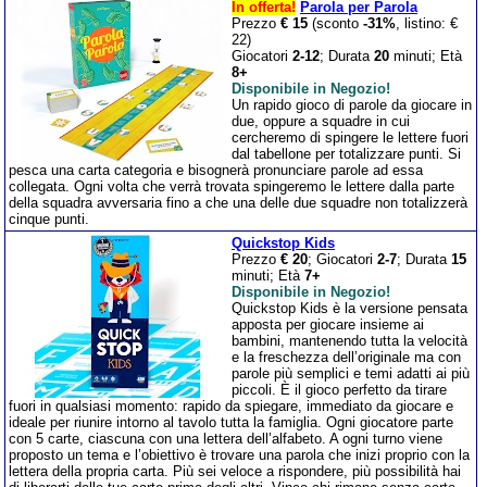
In offerta!
Parola per Parola
Prezzo
€ 15
(sconto
-31%
, listino: €
22)
Giocatori
2-12
; Durata
20
minuti; Età
8+
Disponibile in Negozio!
Un rapido gioco di parole da giocare in
due, oppure a squadre in cui
cercheremo di spingere le lettere fuori
dal tabellone per totalizzare punti. Si
pesca una carta categoria e bisognerà pronunciare parole ad essa
collegata. Ogni volta che verrà trovata spingeremo le lettere dalla parte
della squadra avversaria fino a che una delle due squadre non totalizzerà
cinque punti.
Quickstop Kids
Prezzo
€ 20
; Giocatori
2-7
; Durata
15
minuti; Età
7+
Disponibile in Negozio!
Quickstop Kids è la versione pensata
apposta per giocare insieme ai
bambini, mantenendo tutta la velocità
e la freschezza dell’originale ma con
parole più semplici e temi adatti ai più
piccoli. È il gioco perfetto da tirare
fuori in qualsiasi momento: rapido da spiegare, immediato da giocare e
ideale per riunire intorno al tavolo tutta la famiglia. Ogni giocatore parte
con 5 carte, ciascuna con una lettera dell’alfabeto. A ogni turno viene
proposto un tema e l’obiettivo è trovare una parola che inizi proprio con la
lettera della propria carta. Più sei veloce a rispondere, più possibilità hai