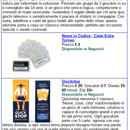
indizio per indovinare la soluzione. Pensato per gruppi da 3 giocatori in su
e consigliato dai 14 anni, è un gioco che unisce logica, competizione e
momenti di risate assicurate, rivelandosi il regalo ideale per chi ama quiz,
giochi televisivi o semplicemente il piacere di sfidarsi in compagnia. Con
ruota, tabellone e carte da gioco fedeli allo spirito dello show, questa
edizione porta a casa un classico intramontabile, perfetto per occasioni
speciali o serate conviviali.
Nome in Codice - Carte Extra
Torneo
Prezzo
€ 2
Disponibile in Negozio!
Quickstop
Prezzo
€ 20
; Giocatori
2-7
; Durata
15-
60
minuti; Età
10+
Disponibile in Negozio!
Quickstop reinventa il classico
“Nome, cose, città” trasformandolo in
un gioco di carte fulmineo, intuitivo e
capace di coinvolgere grandi e piccoli
fin dal primo turno. Ogni giocatore
parte con 5 carte, ognuna con una
lettera diversa: a ogni nuovo tema proposto bisogna trovare una parola
che inizi proprio con una di quelle lettera e farlo più rapidamente degli