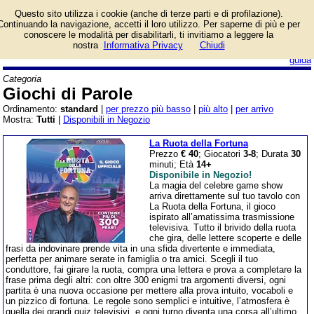
Lista giochi da tavolo
Questo sito utilizza i cookie (anche di terze parti e di profilazione).
categoria Giochi di
Continuando la navigazione, accetti il loro utilizzo. Per saperne di più e per
Parole.
conoscere le modalità per disabilitarli, ti invitiamo a leggere la
nostra
Informativa Privacy
Chiudi
login/registrati
guida
Categoria
Giochi di Parole
Ordinamento:
standard
|
per prezzo più basso
|
più alto
|
per arrivo
Mostra:
Tutti
|
Disponibili in Negozio
La Ruota della Fortuna
Prezzo
€ 40
; Giocatori
3-8
; Durata
30
minuti; Età
14+
Disponibile in Negozio!
La magia del celebre game show
arriva direttamente sul tuo tavolo con
La Ruota della Fortuna, il gioco
ispirato all’amatissima trasmissione
televisiva. Tutto il brivido della ruota
che gira, delle lettere scoperte e delle
frasi da indovinare prende vita in una sfida divertente e immediata,
perfetta per animare serate in famiglia o tra amici. Scegli il tuo
conduttore, fai girare la ruota, compra una lettera e prova a completare la
frase prima degli altri: con oltre 300 enigmi tra argomenti diversi, ogni
partita è una nuova occasione per mettere alla prova intuito, vocaboli e
un pizzico di fortuna. Le regole sono semplici e intuitive, l’atmosfera è
quella dei grandi quiz televisivi, e ogni turno diventa una corsa all’ultimo