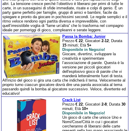
altri. La tensione cresce perché l’obiettivo è liberarsi per primi di tutte le
carte, in un susseguirsi di sfide immediate, risate e colpi di genio. È un
party game perfetto per famiglie, gruppi di amici e bambini, facile da
spiegare e pronto da giocare in pochissimi secondi. Le regole semplici e il
ritmo veloce rendono ogni partita diversa e imprevedibile, con
quell’irresistibile voglia di “farne un’altra” che lo trasforma nel compagno
ideale per pomeriggi di gioco, compleanni e serate leggere.
Passa la Bomba: Junior
Prezzo
€ 22
; Giocatori
2-12
; Durata
15
minuti; Età
5+
Disponibile in Negozio!
Giocare, divertirsi, sviluppare la
creatività e sperimentare
l’associazione di parole. Questa è la
versione per piccoli giocatori
dell'esplosivo gioco di parole che vi
manderà letteralmente fuori di testa.
All'inizio del gioco si gira una carta che indicherà il tema. Velocemente al
proprio turno ciascun giocatore dovrà dire una parola associata al tema
passando quindi la bomba al giocatore successivo. Veloce, divertente ed
educativo!
Crack List
Prezzo
€ 22
; Giocatori
2-8
; Durata
30
minuti; Età
10+
Disponibile in Negozio!
Un gioco di carte che unisce Uno e
Nomi/Cose/Città in cui i giocatori
cercheranno di liberarsi delle carte
presenti nella loro mano associando le