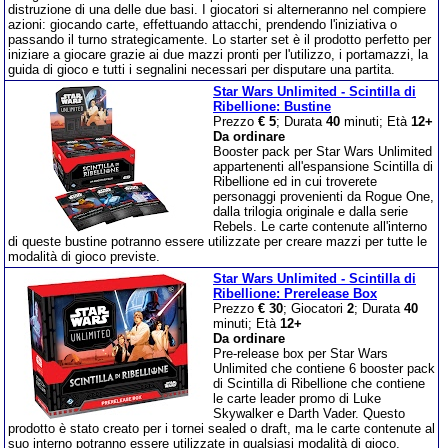
distruzione di una delle due basi. I giocatori si alterneranno nel compiere
azioni: giocando carte, effettuando attacchi, prendendo l'iniziativa o
passando il turno strategicamente. Lo starter set è il prodotto perfetto per
iniziare a giocare grazie ai due mazzi pronti per l'utilizzo, i portamazzi, la
guida di gioco e tutti i segnalini necessari per disputare una partita.
Star Wars Unlimited - Scintilla di
Ribellione: Bustine
Prezzo
€ 5
; Durata
40
minuti; Età
12+
Da ordinare
Booster pack per Star Wars Unlimited
appartenenti all'espansione Scintilla di
Ribellione ed in cui troverete
personaggi provenienti da Rogue One,
dalla trilogia originale e dalla serie
Rebels. Le carte contenute all'interno
di queste bustine potranno essere utilizzate per creare mazzi per tutte le
modalità di gioco previste.
Star Wars Unlimited - Scintilla di
Ribellione: Prerelease Box
Prezzo
€ 30
; Giocatori
2
; Durata
40
minuti; Età
12+
Da ordinare
Pre-release box per Star Wars
Unlimited che contiene 6 booster pack
di Scintilla di Ribellione che contiene
le carte leader promo di Luke
Skywalker e Darth Vader. Questo
prodotto è stato creato per i tornei sealed o draft, ma le carte contenute al
suo interno potranno essere utilizzate in qualsiasi modalità di gioco.