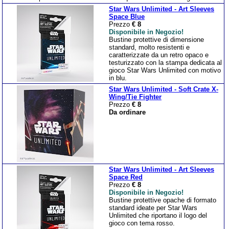
Star Wars Unlimited - Art Sleeves
Space Blue
Prezzo
€ 8
Disponibile in Negozio!
Bustine protettive di dimensione
standard, molto resistenti e
caratterizzate da un retro opaco e
testurizzato con la stampa dedicata al
gioco Star Wars Unlimited con motivo
in blu.
Star Wars Unlimited - Soft Crate X-
Wing/Tie Fighter
Prezzo
€ 8
Da ordinare
Star Wars Unlimited - Art Sleeves
Space Red
Prezzo
€ 8
Disponibile in Negozio!
Bustine protettive opache di formato
standard ideate per Star Wars
Unlimited che riportano il logo del
gioco con tema rosso.