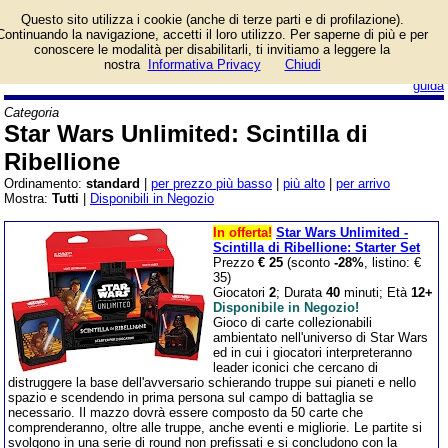
Lista giochi da tavolo
Questo sito utilizza i cookie (anche di terze parti e di profilazione).
categoria Star Wars
Continuando la navigazione, accetti il loro utilizzo. Per saperne di più e per
Unlimited: Scintilla di
conoscere le modalità per disabilitarli, ti invitiamo a leggere la
Ribellione.
nostra
Informativa Privacy
Chiudi
login/registrati
guida
Categoria
Star Wars Unlimited: Scintilla di
Ribellione
Ordinamento:
standard
|
per prezzo più basso
|
più alto
|
per arrivo
Mostra:
Tutti
|
Disponibili in Negozio
In offerta!
Star Wars Unlimited -
Scintilla di Ribellione: Starter Set
Prezzo
€ 25
(sconto
-28%
, listino: €
35)
Giocatori
2
; Durata
40
minuti; Età
12+
Disponibile in Negozio!
Gioco di carte collezionabili
ambientato nell'universo di Star Wars
ed in cui i giocatori interpreteranno
leader iconici che cercano di
distruggere la base dell'avversario schierando truppe sui pianeti e nello
spazio e scendendo in prima persona sul campo di battaglia se
necessario. Il mazzo dovrà essere composto da 50 carte che
comprenderanno, oltre alle truppe, anche eventi e migliorie. Le partite si
svolgono in una serie di round non prefissati e si concludono con la