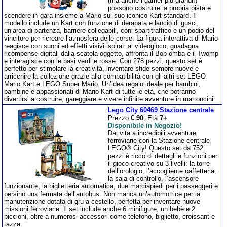
(ma anche i gamer più grandi!)
possono costruire la propria pista e
scendere in gara insieme a Mario sul suo iconico Kart standard. Il
modello include un Kart con funzione di derapata e lancio di gusci,
un’area di partenza, barriere collegabili, coni spartitraffico e un podio del
vincitore per ricreare l’atmosfera delle corse. La figura interattiva di Mario
reagisce con suoni ed effetti visivi ispirati al videogioco, guadagna
ricompense digitali dalla scatola oggetto, affronta il Bob-omba e il Twomp
e interagisce con le basi verdi e rosse. Con 278 pezzi, questo set è
perfetto per stimolare la creatività, inventare sfide sempre nuove e
arricchire la collezione grazie alla compatibilità con gli altri set LEGO
Mario Kart e LEGO Super Mario. Un’idea regalo ideale per bambini,
bambine e appassionati di Mario Kart di tutte le età, che potranno
divertirsi a costruire, gareggiare e vivere infinite avventure in mattoncini.
Lego City 60469 Stazione centrale
Prezzo
€ 90
; Età
7+
Disponibile in Negozio!
Dai vita a incredibili avventure
ferroviarie con la Stazione centrale
LEGO® City! Questo set da 752
pezzi è ricco di dettagli e funzioni per
il gioco creativo su 3 livelli: la torre
dell’orologio, l’accogliente caffetteria,
la sala di controllo, l’ascensore
funzionante, la biglietteria automatica, due marciapiedi per i passeggeri e
persino una fermata dell’autobus. Non manca un’automotrice per la
manutenzione dotata di gru a cestello, perfetta per inventare nuove
missioni ferroviarie. Il set include anche 6 minifigure, un bebè e 2
piccioni, oltre a numerosi accessori come telefono, biglietto, croissant e
tazza.