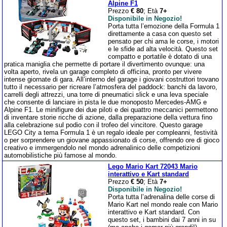
Alpine F1
Prezzo
€ 80
; Età
7+
Disponibile in Negozio!
Porta tutta l’emozione della Formula 1
direttamente a casa con questo set
pensato per chi ama le corse, i motori
e le sfide ad alta velocità. Questo set
compatto e portatile è dotato di una
pratica maniglia che permette di portare il divertimento ovunque: una
volta aperto, rivela un garage completo di officina, pronto per vivere
intense giornate di gara. All’interno del garage i giovani costruttori trovano
tutto il necessario per ricreare l’atmosfera del paddock: banchi da lavoro,
carrelli degli attrezzi, una torre di pneumatici slick e una leva speciale
che consente di lanciare in pista le due monoposto Mercedes-AMG e
Alpine F1. Le minifigure dei due piloti e dei quattro meccanici permettono
di inventare storie ricche di azione, dalla preparazione della vettura fino
alla celebrazione sul podio con il trofeo del vincitore. Questo garage
LEGO City a tema Formula 1 è un regalo ideale per compleanni, festività
o per sorprendere un giovane appassionato di corse, offrendo ore di gioco
creativo e immergendolo nel mondo adrenalinico delle competizioni
automobilistiche più famose al mondo.
Lego Mario Kart 72043 Mario
interattivo e Kart standard
Prezzo
€ 50
; Età
7+
Disponibile in Negozio!
Porta tutta l’adrenalina delle corse di
Mario Kart nel mondo reale con Mario
interattivo e Kart standard. Con
questo set, i bambini dai 7 anni in su