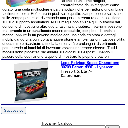
splendido unicorno magico,
caratterizzato da un elegante corno
dorato, una coda multicolore e parti snodabili che permettono di cambiare
facilmente posa. Può stare in piedi sulle quattro zampe oppure sollevarsi
sulle zampe posteriori, diventando una perfetta creatura da esposizione
sul suo supporto arcobaleno. Ma la magia non finisce qui: lo stesso set
consente di ricostruire altre due affascinanti creature. I bambini possono
trasformarlo in un cavalluccio marino snodabile, completo di fondale
marino, oppure in un pavone magico con una coda colorata e dettagli
mobili, dando vita ogni volta a nuove storie e ambientazioni. La possibilità
di costruire e ricostruire stimola la creatività e prolunga il divertimento,
permettendo ai bambini di inventare avventure sempre diverse. Tutti i
modelli sono progettati per essere sia giocati sia esposti, unendo il
piacere della costruzione a quello di mostrare le proprie creazioni.
Lego Polybag Speed Champions
30709 Ferrari 499P - Hypercar
Prezzo
€ 5
; Età
7+
Da ordinare
Successivo
Trova nel Catalogo: