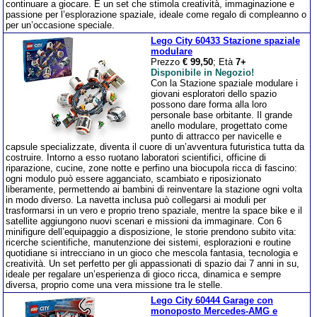
continuare a giocare. È un set che stimola creatività, immaginazione e
passione per l’esplorazione spaziale, ideale come regalo di compleanno o
per un’occasione speciale.
Lego City 60433 Stazione spaziale
modulare
Prezzo
€ 99,50
; Età
7+
Disponibile in Negozio!
Con la Stazione spaziale modulare i
giovani esploratori dello spazio
possono dare forma alla loro
personale base orbitante. Il grande
anello modulare, progettato come
punto di attracco per navicelle e
capsule specializzate, diventa il cuore di un’avventura futuristica tutta da
costruire. Intorno a esso ruotano laboratori scientifici, officine di
riparazione, cucine, zone notte e perfino una biocupola ricca di fascino:
ogni modulo può essere agganciato, scambiato e riposizionato
liberamente, permettendo ai bambini di reinventare la stazione ogni volta
in modo diverso. La navetta inclusa può collegarsi ai moduli per
trasformarsi in un vero e proprio treno spaziale, mentre la space bike e il
satellite aggiungono nuovi scenari e missioni da immaginare. Con 6
minifigure dell’equipaggio a disposizione, le storie prendono subito vita:
ricerche scientifiche, manutenzione dei sistemi, esplorazioni e routine
quotidiane si intrecciano in un gioco che mescola fantasia, tecnologia e
creatività. Un set perfetto per gli appassionati di spazio dai 7 anni in su,
ideale per regalare un’esperienza di gioco ricca, dinamica e sempre
diversa, proprio come una vera missione tra le stelle.
Lego City 60444 Garage con
monoposto Mercedes-AMG e