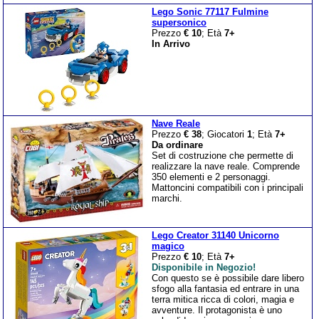
Lego Sonic 77117 Fulmine
supersonico
Prezzo
€ 10
; Età
7+
In Arrivo
Nave Reale
Prezzo
€ 38
; Giocatori
1
; Età
7+
Da ordinare
Set di costruzione che permette di
realizzare la nave reale. Comprende
350 elementi e 2 personaggi.
Mattoncini compatibili con i principali
marchi.
Lego Creator 31140 Unicorno
magico
Prezzo
€ 10
; Età
7+
Disponibile in Negozio!
Con questo se è possibile dare libero
sfogo alla fantasia ed entrare in una
terra mitica ricca di colori, magia e
avventure. Il protagonista è uno