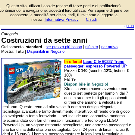
Lista giochi da tavolo
Questo sito utilizza i cookie (anche di terze parti e di profilazione).
categoria Costruzioni da
Continuando la navigazione, accetti il loro utilizzo. Per saperne di più e per
sette anni.
conoscere le modalità per disabilitarli, ti invitiamo a leggere la
nostra
Informativa Privacy
Chiudi
login/registrati
guida
Categoria
Costruzioni da sette anni
Ordinamento:
standard
|
per prezzo più basso
|
più alto
|
per arrivo
Mostra:
Tutti
|
Disponibili in Negozio
In offerta!
Lego City 60337 Treno
passeggeri espresso Powered UP
Prezzo
€ 140
(sconto
-12%
, listino: €
160)
Età
7+
Disponibile in Negozio!
Sfreccia verso nuove avventure con
questo set perfetto per bambini dai 7
anni in su e per tutti gli appassionati
di treni che amano la velocità e il
realismo. Questo treno ad alta velocità combina design elegante,
tecnologia avanzata e tanto divertimento interattivo, offrendo ore di gioco
coinvolgente a tema ferroviario. Il set include una locomotiva moderna
telecomandata con fari dimmerabili funzionanti e tecnologia LEGO
Powered Up, un vagone ristorante accogliente, una carrozza passeggeri e
una banchina della stazione dettagliata. Con i 24 pezzi di binari inclusi (8
dritti e 16 curvi), i bambini possono costruire la loro linea ferroviaria e