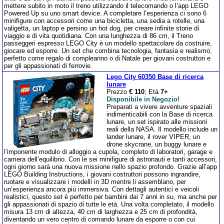
mettere subito in moto il treno utilizzando il telecomando o l’app LEGO
Powered Up su uno smart device. A completare l’esperienza ci sono 6
minifigure con accessori come una bicicletta, una sedia a rotelle, una
valigetta, un laptop e persino un hot dog, per creare infinite storie di
viaggio e di vita quotidiana. Con una lunghezza di 86 cm, il Treno
passeggeri espresso LEGO City è un modello spettacolare da costruire,
giocare ed esporre. Un set che combina tecnologia, fantasia e realismo,
perfetto come regalo di compleanno o di Natale per giovani costruttori e
per gli appassionati di ferrovie.
Lego City 60350 Base di ricerca
lunare
Prezzo
€ 110
; Età
7+
Disponibile in Negozio!
Preparati a vivere avventure spaziali
indimenticabili con la Base di ricerca
lunare, un set ispirato alle missioni
reali della NASA. Il modello include un
lander lunare, il rover VIPER, un
drone skycrane, un buggy lunare e
l’imponente modulo di alloggio a cupola, completo di laboratori, garage e
camera dell’equilibrio. Con le sei minifigure di astronauti e tanti accessori,
ogni giorno sarà una nuova missione nello spazio profondo. Grazie all’app
LEGO Building Instructions, i giovani costruttori possono ingrandire,
ruotare e visualizzare i modelli in 3D mentre li assemblano, per
un’esperienza ancora più immersiva. Con dettagli autentici e veicoli
realistici, questo set è perfetto per bambini dai 7 anni in su, ma anche per
gli appassionati di spazio di tutte le età. Una volta completato, il modello
misura 13 cm di altezza, 40 cm di larghezza e 25 cm di profondità,
diventando un vero centro di comando lunare da esporre o con cui