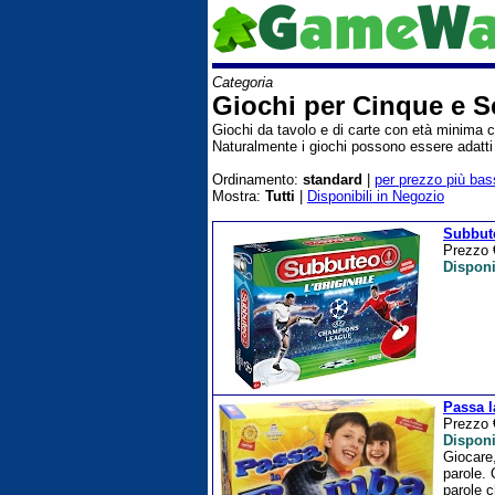
Categoria
Giochi per Cinque e S
Giochi da tavolo e di carte con età minima c
Naturalmente i giochi possono essere adatti a
Ordinamento:
standard
|
per prezzo più bas
Mostra:
Tutti
|
Disponibili in Negozio
Subbut
Prezzo
Disponi
Passa 
Prezzo
Disponi
Giocare,
parole. 
parole c