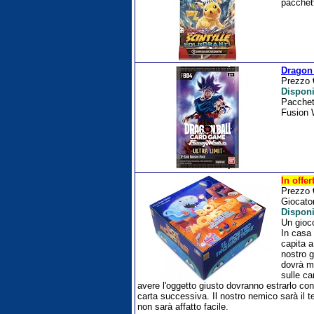
pacchett
Dragon 
Prezzo
Disponi
Pacchett
Fusion 
In offer
Prezzo
Giocato
Disponi
Un gioco
In casa 
capita a
nostro g
dovrà me
sulle ca
avere l'oggetto giusto dovranno estrarlo c
carta successiva. Il nostro nemico sarà il t
non sarà affatto facile.