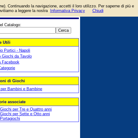
login/registrati
one). Continuando la navigazione, accetti il loro utilizzo. Per saperne di più e
guida
invitiamo a leggere la nostra
Informativa Privacy
Chiudi
el Catalogo:
 Utili
o Portici - Napoli
 Giochi da Tavolo
a Facebook
Categorie
oni di Giochi
 per Bambini e Bambine
orie associate
Giochi per Tre e Quattro anni
Giochi per Sette e Otto anni
Portagiochi