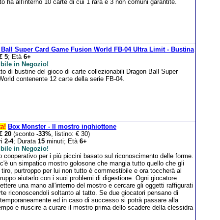
o ha all'interno 10 carte di cui 1 rara e 3 non comuni garantite.
Ball Super Card Game Fusion World FB-04 Ultra Limit - Bustina
€ 5
; Età
6+
bile in Negozio!
o di bustine del gioco di carte collezionabili Dragon Ball Super
World contenente 12 carte della serie FB-04.
ta!
Box Monster - Il mostro inghiottone
€ 20
(sconto
-33%
, listino: € 30)
ri
2-4
; Durata
15
minuti; Età
6+
bile in Negozio!
 cooperativo per i più piccini basato sul riconoscimento delle forme.
c'è un simpatico mostro golosone che mangia tutto quello che gli
 tiro, purtroppo per lui non tutto è commestibile e ora toccherà al
ruppo aiutarlo con i suoi problemi di digestione. Ogni giocatore
ttere una mano all'interno del mostro e cercare gli oggetti raffigurati
rte riconoscendoli soltanto al tatto. Se due giocatori pensano di
ontemporaneamente ed in caso di successo si potrà passare alla
empo e riuscire a curare il mostro prima dello scadere della clessidra