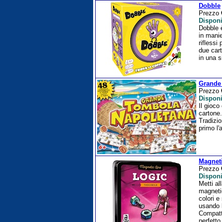
Dobble
Prezzo
Disponi
Dobble è
in manie
riflessi
due cart
in una s
Grande
Prezzo
Disponi
Il gioco
cartone.
Tradizio
primo l'
Magneti
Prezzo
Disponi
Metti al
magneti
colori e
usando 
Compatt
perfetto