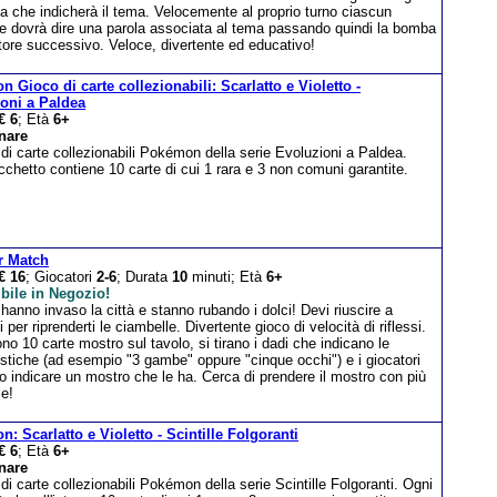
a che indicherà il tema. Velocemente al proprio turno ciascun
re dovrà dire una parola associata al tema passando quindi la bomba
tore successivo. Veloce, divertente ed educativo!
 Gioco di carte collezionabili: Scarlatto e Violetto -
oni a Paldea
€ 6
; Età
6+
nare
di carte collezionabili Pokémon della serie Evoluzioni a Paldea.
chetto contiene 10 carte di cui 1 rara e 3 non comuni garantite.
r Match
€ 16
; Giocatori
2-6
; Durata
10
minuti; Età
6+
bile in Negozio!
 hanno invaso la città e stanno rubando i dolci! Devi riuscire a
li per riprenderti le ciambelle. Divertente gioco di velocità di riflessi.
no 10 carte mostro sul tavolo, si tirano i dadi che indicano le
istiche (ad esempio "3 gambe" oppure "cinque occhi") e i giocatori
 indicare un mostro che le ha. Cerca di prendere il mostro con più
le!
: Scarlatto e Violetto - Scintille Folgoranti
€ 6
; Età
6+
nare
di carte collezionabili Pokémon della serie Scintille Folgoranti. Ogni