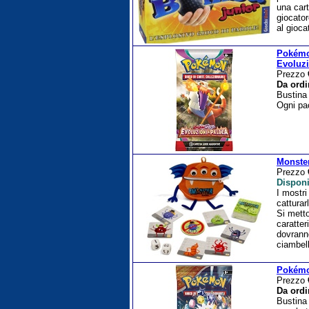
una cart
giocato
al gioca
Pokémon
Evoluzi
Prezzo
Da ordi
Bustina 
Ogni pac
Monste
Prezzo
Disponi
I mostri
catturar
Si metto
caratter
dovranno
ciambel
Pokémon
Prezzo
Da ordi
Bustina 