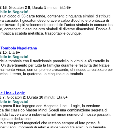
€ 16
; Giocatori
2-8
; Durata
5
minuti; Età
6+
bile in Negozio!
 un gioco di 55 carte tonde, contenenti cinquanta simboli distribuiti
ra casuale. I giocatori devono avere colpo d'occhio e prontezza di
 per trovare il più velocemente possibile l’unico simbolo in comune tra
e, contenenti ciascuna otto simboli di diverse dimensioni. Dobble è
impatica scatola metallica, trasportabile ovunque.
 Tombola Napoletana
€ 15
; Età
6+
bile in Negozio!
 della tombola con il tradizionale panariello in vimini e 48 cartelle in
 Un divertimento per tutta la famiglia durante le festività del Natale.
nalmente vince, con un premio crescente, chi riesce a realizzare per
ambo, il terno, la quaterna, la cinquina e la tombola.
c Line - Logic
€ 7
; Giocatori
2
; Durata
10
minuti; Età
6+
bile in Negozio!
la prova il tuo ingegno con Magnetic Line – Logic, la versione
ca del classico Master Mind! Scegli una combinazione segreta di
 sfida l’avversario a indovinarla nel minor numero di mosse possibili,
logica e deduzione.
o e con pezzi magnetici che restano sempre al loro posto, è
 per viaggi, momenti di relax e sfide veloci tra amici o in famiglia.