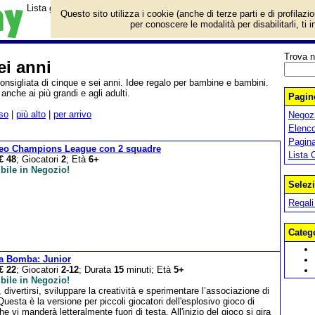
Lista giochi da tavolo categoria Giochi per Cinque e Sei anni.
Questo sito utilizza i cookie (anche di terze parti e di profilazi
per conoscere le modalità per disabilitarli, ti 
Trova n
ei anni
onsigliata di cinque e sei anni. Idee regalo per bambine e bambini.
nche ai più grandi e agli adulti.
Pagine
so
|
più alto
|
per arrivo
Negozi
Elenco
Pagin
eo Champions League con 2 squadre
Lista 
€ 48
; Giocatori
2
; Età
6+
bile in Negozio!
Selezi
Regali
Categ
la Bomba: Junior
€ 22
; Giocatori
2-12
; Durata
15
minuti; Età
5+
bile in Negozio!
 divertirsi, sviluppare la creatività e sperimentare l’associazione di
Questa è la versione per piccoli giocatori dell'esplosivo gioco di
he vi manderà letteralmente fuori di testa. All'inizio del gioco si gira