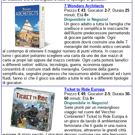
7 Wonders Architects
Prezzo
€ 43
; Giocatori
2-7
; Durata
25
minuti; Età
8+
Disponibile in Negozio!
Un gioco adatto a tutta la famiglia che
snellisce e semplifica le meccaniche
dell'illustre predecessore permettendo
di giocare partite rapide. Ogni
giocatore dovrà costruire una delle 7
meraviglie del mondo antico cercando
al contempo di ottenere il maggior numero di punti vittoria. In ciascun
turno i giocatori potranno scegliere una carta da uno dei due mazzi di
carte ai propri lati oppure dal mazzo centrale. Ogni carta porterà benefici
a differenti settori: edilizia, tecnologia, guerra, economia oppure
consentirà di costruire stadi della meraviglia. Gestione della guerra
semplificata, segnalini progresso che riassumono abilità speciali ed i turni
fluidi, fanno sì che il gioco sia adatto a tutte le età e a differenti tipologie
di giocatori.
Ticket to Ride Europa
Prezzo
€ 49
; Giocatori
2-5
; Durata
30-
60
minuti; Età
8+
Disponibile in Negozio!
Siete pronti per un meraviglioso
viaggio nel cuore del Vecchio
Continente? Ticket to Ride Europa è
un gioco da tavolo di ambientazione
ferroviaria che ti guida in una nuova
avventura, attraverso le grandi città
europee di inizio secolo. I giocatori devono costruire una rete ferroviaria,