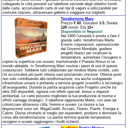
collegando le città presenti sul tabellone secondo degli obiettivi forniti
dalle carte, accumulando carte di vari tipi di vagoni e utilizzandole per
costruire stazioni, attraversare gallerie e viaggiare sui traghetti.
Terraforming Mars
Prezzo
€ 60
; Giocatori
1-5
; Durata
120
minuti; Età
12+
Disponibile in Negozio!
Nel 2400 l’umanità è pronta a fare il
grande salto: terraformare Marte.
Enormi corporazioni, sponsorizzate
dal Governo Mondiale, guidano
progetti titanici per innalzare la
temperatura, aumentare l’ossigeno e
coprire la superficie con oceani, trasformando il Pianeta Rosso in un
mondo abitabile. In Terraforming Mars vestirai i panni di una di queste
corporazioni. Sebbene tutti collaboriate per rendere Marte vivibile, solo
chi accumulerà più punti vittoria sarà proclamato vincitore. Otterrai punti
non solo contribuendo alla terraformazione, ma anche sviluppando
infrastrutture umane e portando a termine progetti scientifici e tecnologici
all’avanguardia. Durante la partita acquisirai carte Progetto uniche tra
oltre 200 disponibili, ognuna con effetti speciali, bonus e requisiti
ambientali. Le carte possono migliorare la tua produzione di risorse e
offrirti vantaggi strategici. Il tabellone rappresenta Marte, con aree da
colonizzare attraverso città, foreste e oceani. Le risorse a tua
disposizione sono sei: MegaCrediti, Acciaio, Titanio, Piante, Energia e
Calore. Dovrai sfruttarle al meglio per espanderti, produrre e dominare la
corsa alla terraformazione. La partita termina quando temperatura,
ossigeno e oceani raggiungono i livelli richiesti.
In offerta!
Portici Magica