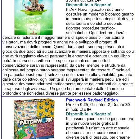
150
minuti; Età
14+
Disponibile in Negozio!
In Ark Nova i giocatori dovranno
costruire un moderno bioparco gestito
in maniera rispettosa degli stili di vita
della fauna e condotto secondo
rigorose procedure tecnico-
scientifiche. Ogni direttore dovrà
cercare di radunare il maggior numero di specie possibili per attirare
visitatori, ma dovrà progredire anche nello sviluppo di progetti di
conservazione delle specie. Questi due aspetti sono rappresentati in
gioco da due tracciati su cui avanzare in maniera opposta e soltanto colui
che avrà raggiunto elevati parametri in entrambi e ottenuto un equilibrio
potrà fregiarsi della vittoria. Le specie animali ed i progetti di
conservazione saranno rappresentati da carte, mentre le strutture da
collocare nel proprio parco saranno rappresentati da tessere. Grazie ad
un particolare sistema di selezione delle azioni e alla variabilità garantita
dalle carte obiettivo, ogni partita si svilupperà in maniera peculiare ed i
giocatori dovranno adattarsi tatticamente anche nei confronti delle scelte
intraprese dagli avversari. Un gioco ben ambientato dalle dinamiche
profonde che richiederà diverse partite per essere padroneggiato.
Patchwork Revised Edition
Prezzo
€ 25
; Giocatori
2
; Durata
30
minuti; Età
8+
Disponibile in Negozio!
Il classico gioco per due giocatori ora
in una nuova veste grafica! Il
patchwork è un'antica arte manuale
che consiste nel cucire insieme
diverse parti di tessuto, per crearne