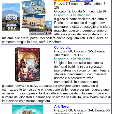
Prezzo
€ 7
(sconto
-30%
, listino: €
10)
Giocatori
2
; Durata
5
minuti; Età
8+
Disponibile in Negozio!
Il gioco di carte dedicato alla città di
Portici. In un mondo di magia, devi
esplorare la città e raccogliere le sfere
magiche, queste ti permetteranno di
attivare i poteri dei luoghi della città.
Insieme alle sfere, potrai raccogliere anche degli amuleti. Chi riuscirà ad
esplorare meglio la città, sarà il vincitore.
Concordia
Prezzo
€ 60
; Giocatori
2-5
; Durata
100
minuti; Età
12+
Disponibile in Negozio!
Un gioco basato sulla meccanica
dell'hand building in cui i giocatori
interpreteranno coloni romani intenti a
stabilire insediamenti, commerciare
risorse e a percorrere rotte
commerciali. In ciascun turno i
giocatori dovranno utilizzare carte per svolgere azioni cercando di
ottimizzare le tempistiche e la gestione delle risorse per primeggiare sugli
avversari. Il gioco presenta due differenti mappe da utilizzare in base al
numero dei giocatori e garantisce un'ottima scalabilità, un'elevato livello di
interazione ed estrema longevità.
Ark Nova
Prezzo
€ 80
; Giocatori
1-4
; Durata
90-