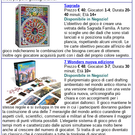
Sagrada
Prezzo
€ 40
; Giocatori
1-4
; Durata
20-
40
minuti; Età
14+
Disponibile in Negozio!
L'obiettivo del gioco è creare una
vetrata della Sagrada Familia. A turno
si sceglie uno dei dadi che sono stati
lanciati e si posiziona sulla propria
plancia, rispettando alcuni vincoli. Le
tre carte obiettivo pescate all'inizio del
gioco indicheranno le combinazioni che bisogna cercare di ottenere.
Inoltre ogni giocatore acquisirà punti con i dadi del proprio colore segreto.
7 Wonders nuova edizione
Prezzo
€ 48
; Giocatori
3-7
; Durata
30
minuti; Età
10+
Disponibile in Negozio!
Il pluripremiato gioco di card drafting
ambientato nel mondo antico ritorna in
una versione migliorata con una veste
grafica nuova, un'iconografia più
chiara e con accorgimenti per i
giocatori daltonici. Il gioco mantiene le
stesse regole e si sviluppa in tre ere in cui i partecipanti dovranno guidare
la costruzione di una delle 7 meraviglie del mondo antico curandone gli
aspetti civili, scientifici, commerciali e militari al fine di ottenere il maggior
numero di punti vittoria possibili. L'elegante sistema di gioco privo di
tempi morti e caratterizzato dalle azioni simultanee scala molto bene
anche al crescere del numero di giocatori. Si tratta di un gioco diventato
un classico che è consigliato a tutte le tipologie di giocatori.