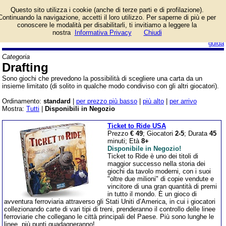
Lista giochi da tavolo
Questo sito utilizza i cookie (anche di terze parti e di profilazione).
categoria Drafting.
Continuando la navigazione, accetti il loro utilizzo. Per saperne di più e per
conoscere le modalità per disabilitarli, ti invitiamo a leggere la
nostra
Informativa Privacy
Chiudi
login/registrati
guida
Categoria
Drafting
Sono giochi che prevedono la possibilità di scegliere una carta da un
insieme limitato (di solito in qualche modo condiviso con gli altri giocatori).
Ordinamento:
standard
|
per prezzo più basso
|
più alto
|
per arrivo
Mostra:
Tutti
|
Disponibili in Negozio
Ticket to Ride USA
Prezzo
€ 49
; Giocatori
2-5
; Durata
45
minuti; Età
8+
Disponibile in Negozio!
Ticket to Ride è uno dei titoli di
maggior successo nella storia dei
giochi da tavolo moderni, con i suoi
"oltre due milioni" di copie vendute e
vincitore di una gran quantità di premi
in tutto il mondo. È un gioco di
avventura ferroviaria attraverso gli Stati Uniti d’America, in cui i giocatori
collezionando carte di vari tipi di treni, prenderanno il controllo delle linee
ferroviarie che collegano le città principali del Paese. Più sono lunghe le
linee, più punti guadagneranno!