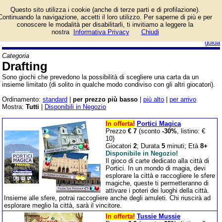
Lista giochi da tavolo
Questo sito utilizza i cookie (anche di terze parti e di profilazione).
categoria Drafting.
Continuando la navigazione, accetti il loro utilizzo. Per saperne di più e per
conoscere le modalità per disabilitarli, ti invitiamo a leggere la
nostra
Informativa Privacy
Chiudi
login/registrati
guida
Categoria
Drafting
Sono giochi che prevedono la possibilità di scegliere una carta da un
insieme limitato (di solito in qualche modo condiviso con gli altri giocatori).
Ordinamento:
standard
|
per prezzo più basso
|
più alto
|
per arrivo
Mostra:
Tutti
|
Disponibili in Negozio
In offerta!
Portici Magica
Prezzo
€ 7
(sconto
-30%
, listino: €
10)
Giocatori
2
; Durata
5
minuti; Età
8+
Disponibile in Negozio!
Il gioco di carte dedicato alla città di
Portici. In un mondo di magia, devi
esplorare la città e raccogliere le sfere
magiche, queste ti permetteranno di
attivare i poteri dei luoghi della città.
Insieme alle sfere, potrai raccogliere anche degli amuleti. Chi riuscirà ad
esplorare meglio la città, sarà il vincitore.
In offerta!
Tussie Mussie