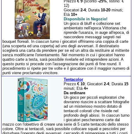
Prezzo
€ 9
(sconto
-25%
, listino: €
12)
Giocatori
2-4
; Durata
10-20
minuti;
Età
10+
Disponibile in Negozio!
Un gioco di bluff e collezione set
ambientato nell'epoca Vittoriana che
riprende l'usanza, in auge all'epoca, di
nascondere messaggi segreti nei
bouquet floreali. In ciascun turno i giocatori offriranno una coppia di carte
(una scoperta ed una coperta) ad uno degli avversari. Il destinatario
sceglierà una carta da prendere per se ed un altra da restituire al mittente
senza modificarne l'orientamento. Nel momento in cui i giocatori hanno
quattro carte a testa, sarà possibile rivelarle ed intraprendere azioni. A
questo punto si procede con l'assegnazione dei punti di fine round. Il
procedimento si ripete per tre volte e il giocatore con il maggior numero di
punti viene proclamato vincitore.
Tentacolor
Prezzo
€ 10
; Giocatori
2-4
; Durata
15
minuti; Età
4+
Da ordinare
Un gioco per piccoli esploratori che
dovranno riuscire a scattare fotografie
ad un misterioso mostro dotato di
tentacoli colorati che risiede nel
profondo degli abissi. In ciascun turno
i giocatori pescheranno carte dal
mazzo con l'obiettivo di creare una serie di 5 carte tentacolo dello stesso
colore. Oltre ai tentacoli, sarà possibile collocare squali e pesciolini per
disturbare l'operato degli avversari, cercando di primeggiare a tutti i costi.