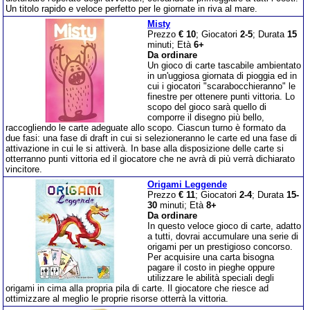
Un titolo rapido e veloce perfetto per le giornate in riva al mare.
Misty
Prezzo
€ 10
; Giocatori
2-5
; Durata
15
minuti; Età
6+
Da ordinare
Un gioco di carte tascabile ambientato
in un'uggiosa giornata di pioggia ed in
cui i giocatori "scarabocchieranno" le
finestre per ottenere punti vittoria. Lo
scopo del gioco sarà quello di
comporre il disegno più bello,
raccogliendo le carte adeguate allo scopo. Ciascun turno è formato da
due fasi: una fase di draft in cui si selezioneranno le carte ed una fase di
attivazione in cui le si attiverà. In base alla disposizione delle carte si
otterranno punti vittoria ed il giocatore che ne avrà di più verrà dichiarato
vincitore.
Origami Leggende
Prezzo
€ 11
; Giocatori
2-4
; Durata
15-
30
minuti; Età
8+
Da ordinare
In questo veloce gioco di carte, adatto
a tutti, dovrai accumulare una serie di
origami per un prestigioso concorso.
Per acquisire una carta bisogna
pagare il costo in pieghe oppure
utilizzare le abilità speciali degli
origami in cima alla propria pila di carte. Il giocatore che riesce ad
ottimizzare al meglio le proprie risorse otterrà la vittoria.