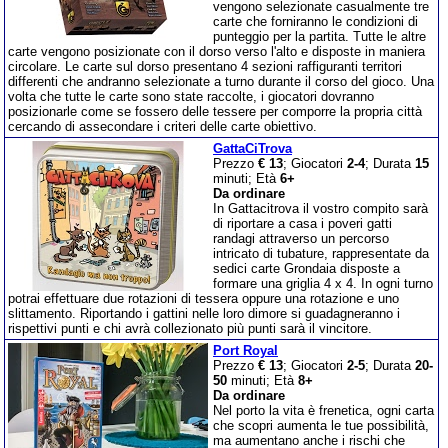
vengono selezionate casualmente tre
carte che forniranno le condizioni di
punteggio per la partita. Tutte le altre
carte vengono posizionate con il dorso verso l'alto e disposte in maniera
circolare. Le carte sul dorso presentano 4 sezioni raffiguranti territori
differenti che andranno selezionate a turno durante il corso del gioco. Una
volta che tutte le carte sono state raccolte, i giocatori dovranno
posizionarle come se fossero delle tessere per comporre la propria città
cercando di assecondare i criteri delle carte obiettivo.
GattaCiTrova
Prezzo
€ 13
; Giocatori
2-4
; Durata
15
minuti; Età
6+
Da ordinare
In Gattacitrova il vostro compito sarà
di riportare a casa i poveri gatti
randagi attraverso un percorso
intricato di tubature, rappresentate da
sedici carte Grondaia disposte a
formare una griglia 4 x 4. In ogni turno
potrai effettuare due rotazioni di tessera oppure una rotazione e uno
slittamento. Riportando i gattini nelle loro dimore si guadagneranno i
rispettivi punti e chi avrà collezionato più punti sarà il vincitore.
Port Royal
Prezzo
€ 13
; Giocatori
2-5
; Durata
20-
50
minuti; Età
8+
Da ordinare
Nel porto la vita è frenetica, ogni carta
che scopri aumenta le tue possibilità,
ma aumentano anche i rischi che