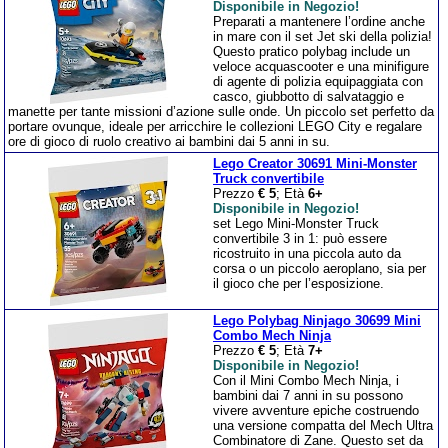
Disponibile in Negozio!
Preparati a mantenere l’ordine anche
in mare con il set Jet ski della polizia!
Questo pratico polybag include un
veloce acquascooter e una minifigure
di agente di polizia equipaggiata con
casco, giubbotto di salvataggio e
manette per tante missioni d’azione sulle onde. Un piccolo set perfetto da
portare ovunque, ideale per arricchire le collezioni LEGO City e regalare
ore di gioco di ruolo creativo ai bambini dai 5 anni in su.
Lego Creator 30691 Mini-Monster
Truck convertibile
Prezzo
€ 5
; Età
6+
Disponibile in Negozio!
set Lego Mini-Monster Truck
convertibile 3 in 1: può essere
ricostruito in una piccola auto da
corsa o un piccolo aeroplano, sia per
il gioco che per l’esposizione.
Lego Polybag Ninjago 30699 Mini
Combo Mech Ninja
Prezzo
€ 5
; Età
7+
Disponibile in Negozio!
Con il Mini Combo Mech Ninja, i
bambini dai 7 anni in su possono
vivere avventure epiche costruendo
una versione compatta del Mech Ultra
Combinatore di Zane. Questo set da