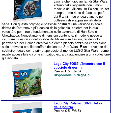
Lascia che i giovani fan di Star Wars
entrino nella leggenda con il mini-
modello del Millennium Falcon, un set
compatto ma ricco di fascino, perfetto
dai 6 anni in su e ideale anche per
collezionisti e appassionati della
saga. Con questo polybag è possibile costruire una versione in scala
ridotta dell’astronave più iconica della galassia, celebre per la sua
velocità e per il ruolo fondamentale nelle avventure di Han Solo e
Chewbacca. Nonostante le dimensioni contenute, il modello riesce a
catturare il design inconfondibile del Millennium Falcon, rendendolo
perfetto sia per il gioco creativo sia come piccolo pezzo da esposizione
sulla scrivania o nello scaffale dedicato a Star Wars. È un set veloce da
costruire, ideale come primo approccio al mondo LEGO Star Wars, come
regalo accessibile o come simpatico extra da aggiungere a una collezione
già avviata.
Lego City 30665 L’incontro con il
cucciolo di gorilla
Prezzo
€ 5
; Età
5+
Disponibile in Negozio!
Lego City Polybag 30693 Jet ski
della polizia
Prezzo
€ 5
; Età
5+