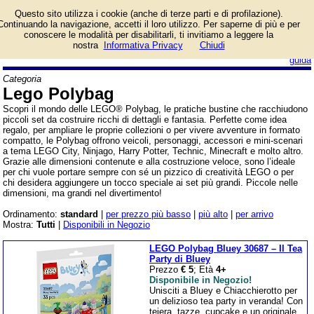
Lista giochi da tavolo
Questo sito utilizza i cookie (anche di terze parti e di profilazione).
categoria Lego Polybag.
Continuando la navigazione, accetti il loro utilizzo. Per saperne di più e per
conoscere le modalità per disabilitarli, ti invitiamo a leggere la
nostra
Informativa Privacy
Chiudi
login/registrati
guida
Categoria
Lego Polybag
Scopri il mondo delle LEGO® Polybag, le pratiche bustine che racchiudono
piccoli set da costruire ricchi di dettagli e fantasia. Perfette come idea
regalo, per ampliare le proprie collezioni o per vivere avventure in formato
compatto, le Polybag offrono veicoli, personaggi, accessori e mini-scenari
a tema LEGO City, Ninjago, Harry Potter, Technic, Minecraft e molto altro.
Grazie alle dimensioni contenute e alla costruzione veloce, sono l’ideale
per chi vuole portare sempre con sé un pizzico di creatività LEGO o per
chi desidera aggiungere un tocco speciale ai set più grandi. Piccole nelle
dimensioni, ma grandi nel divertimento!
Ordinamento:
standard
|
per prezzo più basso
|
più alto
|
per arrivo
Mostra:
Tutti
|
Disponibili in Negozio
LEGO Polybag Bluey 30687 – Il Tea
Party di Bluey
Prezzo
€ 5
; Età
4+
Disponibile in Negozio!
Unisciti a Bluey e Chiacchierotto per
un delizioso tea party in veranda! Con
teiera, tazze, cupcake e un originale