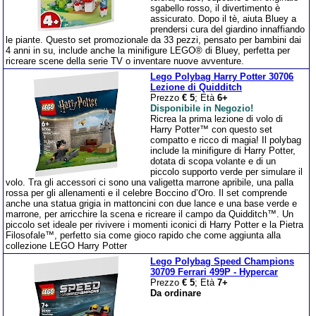
sgabello rosso, il divertimento è
assicurato. Dopo il tè, aiuta Bluey a
prendersi cura del giardino innaffiando
le piante. Questo set promozionale da 33 pezzi, pensato per bambini dai
4 anni in su, include anche la minifigure LEGO® di Bluey, perfetta per
ricreare scene della serie TV o inventare nuove avventure.
Lego Polybag Harry Potter 30706
Lezione di Quidditch
Prezzo
€ 5
; Età
6+
Disponibile in Negozio!
Ricrea la prima lezione di volo di
Harry Potter™ con questo set
compatto e ricco di magia! Il polybag
include la minifigure di Harry Potter,
dotata di scopa volante e di un
piccolo supporto verde per simulare il
volo. Tra gli accessori ci sono una valigetta marrone apribile, una palla
rossa per gli allenamenti e il celebre Boccino d’Oro. Il set comprende
anche una statua grigia in mattoncini con due lance e una base verde e
marrone, per arricchire la scena e ricreare il campo da Quidditch™. Un
piccolo set ideale per rivivere i momenti iconici di Harry Potter e la Pietra
Filosofale™, perfetto sia come gioco rapido che come aggiunta alla
collezione LEGO Harry Potter
Lego Polybag Speed Champions
30709 Ferrari 499P - Hypercar
Prezzo
€ 5
; Età
7+
Da ordinare