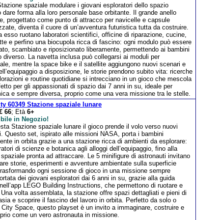
tazione spaziale modulare i giovani esploratori dello spazio
dare forma alla loro personale base orbitante. Il grande anello
, progettato come punto di attracco per navicelle e capsule
zzate, diventa il cuore di un’avventura futuristica tutta da costruire.
a esso ruotano laboratori scientifici, officine di riparazione, cucine,
te e perfino una biocupola ricca di fascino: ogni modulo può essere
ato, scambiato e riposizionato liberamente, permettendo ai bambini
o diverso. La navetta inclusa può collegarsi ai moduli per
iale, mentre la space bike e il satellite aggiungono nuovi scenari e
l’equipaggio a disposizione, le storie prendono subito vita: ricerche
lorazioni e routine quotidiane si intrecciano in un gioco che mescola
fetto per gli appassionati di spazio dai 7 anni in su, ideale per
mica e sempre diversa, proprio come una vera missione tra le stelle.
ty 60349 Stazione spaziale lunare
€ 66
; Età
6+
bile in Negozio!
ta Stazione spaziale lunare il gioco prende il volo verso nuovi
i. Questo set, ispirato alle missioni NASA, porta i bambini
ente in orbita grazie a una stazione ricca di ambienti da esplorare:
ratori di scienze e botanica agli alloggi dell’equipaggio, fino alla
spaziale pronta ad attraccare. Le 5 minifigure di astronauti invitano
are storie, esperimenti e avventure ambientate sulla superficie
 trasformando ogni sessione di gioco in una missione sempre
rtata dei giovani esploratori dai 6 anni in su, grazie alla guida
li nell’app LEGO Building Instructions, che permettono di ruotare e
Una volta assemblata, la stazione offre spazi dettagliati e pieni di
asia e scoprire il fascino del lavoro in orbita. Perfetto da solo o
O City Space, questo playset è un invito a immaginare, costruire e
oprio come un vero astronauta in missione.