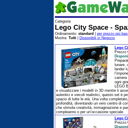
Categoria
Lego City Space - Spa
Ordinamento:
standard
|
per prezzo più bas
Mostra:
Tutti
|
Disponibili in Negozio
Lego Ci
Prezzo
Disponi
Preparat
lunare, 
lander l
l’impone
camera d
ogni gio
LEGO Bui
e visualizzare i modelli in 3D mentre li as
autentici e veicoli realistici, questo set è 
spazio di tutte le età. Una volta completat
profondità, diventando un vero centro di co
che stimola creatività, immaginazione e pas
compleanno o per un’occasione speciale.
Lego Ci
Prezzo
Disponi