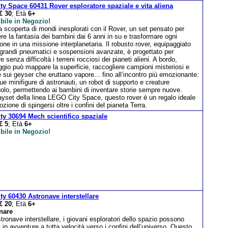
ty Space 60431 Rover esploratore spaziale e vita aliena
€ 30
; Età
6+
bile in Negozio!
la scoperta di mondi inesplorati con il Rover, un set pensato per
e la fantasia dei bambini dai 6 anni in su e trasformare ogni
one in una missione interplanetaria. Il robusto rover, equipaggiato
 grandi pneumatici e sospensioni avanzate, è progettato per
re senza difficoltà i terreni rocciosi dei pianeti alieni. A bordo,
ggio può mappare la superficie, raccogliere campioni misteriosi e
 sui geyser che eruttano vapore... fino all’incontro più emozionante:
due minifigure di astronauti, un robot di supporto e creature
 ruolo, permettendo ai bambini di inventare storie sempre nuove.
playset della linea LEGO City Space, questo rover è un regalo ideale
zione di spingersi oltre i confini del pianeta Terra.
ty 30694 Mech scientifico spaziale
€ 5
; Età
6+
bile in Negozio!
ty 60430 Astronave interstellare
€ 20
; Età
6+
nare
tronave interstellare, i giovani esploratori dello spazio possono
i in avventure a tutta velocità verso i confini dell’universo. Questo