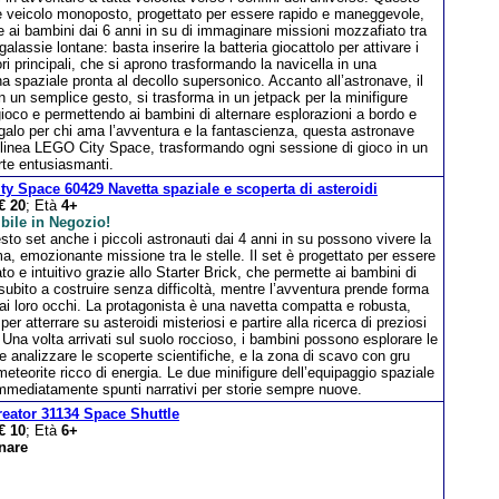
e veicolo monoposto, progettato per essere rapido e maneggevole,
 ai bambini dai 6 anni in su di immaginare missioni mozzafiato tra
 galassie lontane: basta inserire la batteria giocattolo per attivare i
ri principali, che si aprono trasformando la navicella in una
 spaziale pronta al decollo supersonico. Accanto all’astronave, il
n un semplice gesto, si trasforma in un jetpack per la minifigure
 gioco e permettendo ai bambini di alternare esplorazioni a bordo e
egalo per chi ama l’avventura e la fantascienza, questa astronave
a linea LEGO City Space, trasformando ogni sessione di gioco in un
erte entusiasmanti.
ty Space 60429 Navetta spaziale e scoperta di asteroidi
€ 20
; Età
4+
bile in Negozio!
to set anche i piccoli astronauti dai 4 anni in su possono vivere la
ma, emozionante missione tra le stelle. Il set è progettato per essere
o e intuitivo grazie allo Starter Brick, che permette ai bambini di
 subito a costruire senza difficoltà, mentre l’avventura prende forma
ai loro occhi. La protagonista è una navetta compatta e robusta,
 per atterrare su asteroidi misteriosi e partire alla ricerca di preziosi
i. Una volta arrivati sul suolo roccioso, i bambini possono esplorare le
ve analizzare le scoperte scientifiche, e la zona di scavo con gru
 meteorite ricco di energia. Le due minifigure dell’equipaggio spaziale
immediatamente spunti narrativi per storie sempre nuove.
eator 31134 Space Shuttle
€ 10
; Età
6+
nare