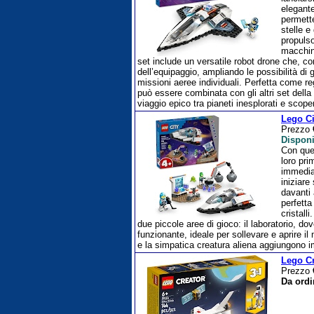
elegant
permette
stelle e
propulso
macchina
set include un versatile robot drone che, co
dell’equipaggio, ampliando le possibilità di
missioni aeree individuali. Perfetta come r
può essere combinata con gli altri set dell
viaggio epico tra pianeti inesplorati e scop
Lego Ci
Prezzo
Disponi
Con ques
loro pri
immediat
iniziare
davanti 
perfetta
cristall
due piccole aree di gioco: il laboratorio, do
funzionante, ideale per sollevare e aprire il
e la simpatica creatura aliena aggiungono 
Lego Cr
Prezzo
Da ordi