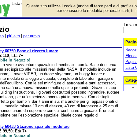
Lista giochi da tavolo categoria Lego City Space - Spazio.
Questo sito utilizza i cookie (anche di terze parti e di profilazi
per conoscere le modalità per disabilitarli, ti 
Trova n
zio
so
|
più alto
|
per arrivo
Pagine
Negozi
ty 60350 Base di ricerca lunare
€ 110
; Età
7+
Elenco
bile in Negozio!
Pagin
i a vivere avventure spaziali indimenticabili con la Base di ricerca
Lista 
un set ispirato alle missioni reali della NASA. Il modello include un
unare, il rover VIPER, un drone skycrane, un buggy lunare e
nte modulo di alloggio a cupola, completo di laboratori, garage e
Categ
ell’equilibrio. Con le sei minifigure di astronauti e tanti accessori,
rno sarà una nuova missione nello spazio profondo. Grazie all’app
lding Instructions, i giovani costruttori possono ingrandire, ruotare
semblano, per un’esperienza ancora più immersiva. Con dettagli
perfetto per bambini dai 7 anni in su, ma anche per gli appassionati di
o, il modello misura 13 cm di altezza, 40 cm di larghezza e 25 cm di
mando lunare da esporre o con cui continuare a giocare. È un set
sione per l’esplorazione spaziale, ideale come regalo di
ty 60433 Stazione spaziale modulare
€ 99,50
; Età
7+
bile in Negozio!