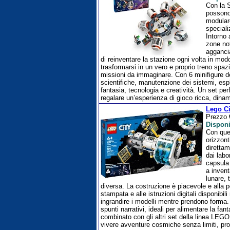
Con la S
possono 
modulare
speciali
Intorno 
zone not
agganci
di reinventare la stazione ogni volta in mod
trasformarsi in un vero e proprio treno spaz
missioni da immaginare. Con 6 minifigure del
scientifiche, manutenzione dei sistemi, esp
fantasia, tecnologia e creatività. Un set per
regalare un’esperienza di gioco ricca, dina
Lego Ci
Prezzo
Disponi
Con ques
orizzont
direttam
dai labo
capsula 
a invent
lunare,
diversa. La costruzione è piacevole e alla po
stampata e alle istruzioni digitali disponibi
ingrandire i modelli mentre prendono forma. 
spunti narrativi, ideali per alimentare la fant
combinato con gli altri set della linea LEG
vivere avventure cosmiche senza limiti, pr