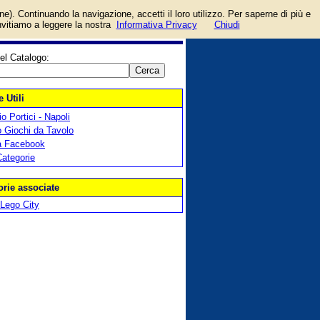
login/registrati
one). Continuando la navigazione, accetti il loro utilizzo. Per saperne di più e
guida
invitiamo a leggere la nostra
Informativa Privacy
Chiudi
el Catalogo:
 Utili
o Portici - Napoli
 Giochi da Tavolo
a Facebook
Categorie
orie associate
Lego City