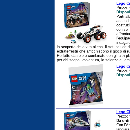
Lego Ci
Prezzo
Disponi
Parti al
accender
costruzi
con sei
affronta
l’equipa
indagare
la scoperta della vita aliena. Il set include 
extraterrestri che arricchiscono il gioco di
Perfetto da solo o combinato con gli altri 
per chi sogna l’avventura, la scienza e l’emo
Lego Ci
Prezzo
Disponi
Lego Ci
Prezzo
Da ordi
Con l’As
lanciars