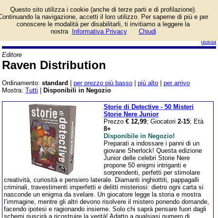
Catalogo prodotti Raven
Questo sito utilizza i cookie (anche di terze parti e di profilazione).
Distribution con
Continuando la navigazione, accetti il loro utilizzo. Per saperne di più e per
informazioni e prezzi.
conoscere le modalità per disabilitarli, ti invitiamo a leggere la
Giochi da Tavolo in vendita.
nostra
Informativa Privacy
Chiudi
login/registrati
guida
Editore
Raven Distribution
Ordinamento:
standard
|
per prezzo più basso
|
più alto
|
per arrivo
Mostra:
Tutti
|
Disponibili in Negozio
Storie di Detective - 50 Misteri
Storie Nere Junior
Prezzo
€ 12,99
; Giocatori
2-15
; Età
8+
Disponibile in Negozio!
Preparati a indossare i panni di un
giovane Sherlock! Questa edizione
Junior delle celebri Storie Nere
propone 50 enigmi intriganti e
sorprendenti, perfetti per stimolare
creatività, curiosità e pensiero laterale. Diamanti inghiottiti, pappagalli
criminali, travestimenti imperfetti e delitti misteriosi: dietro ogni carta si
nasconde un enigma da svelare. Un giocatore legge la storia e mostra
l’immagine, mentre gli altri devono risolvere il mistero ponendo domande,
facendo ipotesi e ragionando insieme. Solo chi saprà pensare fuori dagli
schemi riuscirà a ricostruire la verità! Adatto a qualsiasi numero di