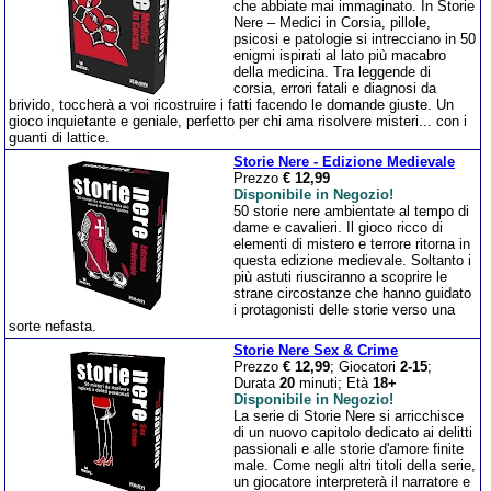
che abbiate mai immaginato. In Storie
Nere – Medici in Corsia, pillole,
psicosi e patologie si intrecciano in 50
enigmi ispirati al lato più macabro
della medicina. Tra leggende di
corsia, errori fatali e diagnosi da
brivido, toccherà a voi ricostruire i fatti facendo le domande giuste. Un
gioco inquietante e geniale, perfetto per chi ama risolvere misteri... con i
guanti di lattice.
Storie Nere - Edizione Medievale
Prezzo
€ 12,99
Disponibile in Negozio!
50 storie nere ambientate al tempo di
dame e cavalieri. Il gioco ricco di
elementi di mistero e terrore ritorna in
questa edizione medievale. Soltanto i
più astuti riusciranno a scoprire le
strane circostanze che hanno guidato
i protagonisti delle storie verso una
sorte nefasta.
Storie Nere Sex & Crime
Prezzo
€ 12,99
; Giocatori
2-15
;
Durata
20
minuti; Età
18+
Disponibile in Negozio!
La serie di Storie Nere si arricchisce
di un nuovo capitolo dedicato ai delitti
passionali e alle storie d'amore finite
male. Come negli altri titoli della serie,
un giocatore interpreterà il narratore e