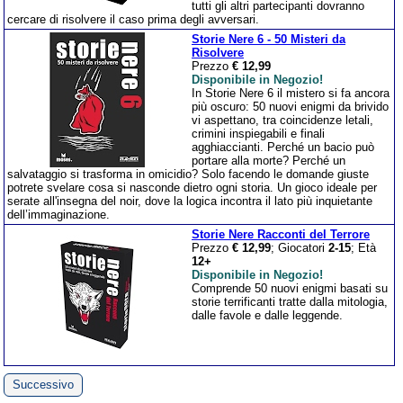
tutti gli altri partecipanti dovranno
cercare di risolvere il caso prima degli avversari.
Storie Nere 6 - 50 Misteri da
Risolvere
Prezzo
€ 12,99
Disponibile in Negozio!
In Storie Nere 6 il mistero si fa ancora
più oscuro: 50 nuovi enigmi da brivido
vi aspettano, tra coincidenze letali,
crimini inspiegabili e finali
agghiaccianti. Perché un bacio può
portare alla morte? Perché un
salvataggio si trasforma in omicidio? Solo facendo le domande giuste
potrete svelare cosa si nasconde dietro ogni storia. Un gioco ideale per
serate all'insegna del noir, dove la logica incontra il lato più inquietante
dell’immaginazione.
Storie Nere Racconti del Terrore
Prezzo
€ 12,99
; Giocatori
2-15
; Età
12+
Disponibile in Negozio!
Comprende 50 nuovi enigmi basati su
storie terrificanti tratte dalla mitologia,
dalle favole e dalle leggende.
Successivo