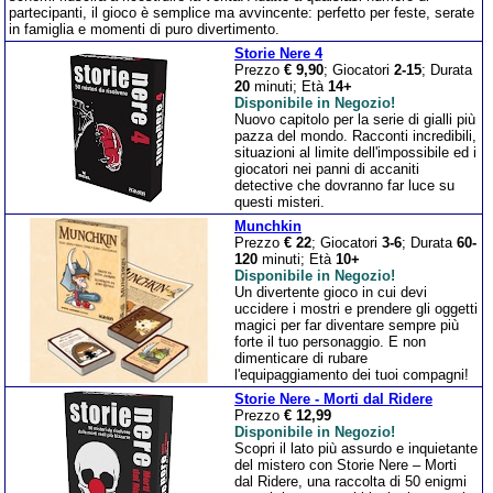
partecipanti, il gioco è semplice ma avvincente: perfetto per feste, serate
in famiglia e momenti di puro divertimento.
Storie Nere 4
Prezzo
€ 9,90
; Giocatori
2-15
; Durata
20
minuti; Età
14+
Disponibile in Negozio!
Nuovo capitolo per la serie di gialli più
pazza del mondo. Racconti incredibili,
situazioni al limite dell'impossibile ed i
giocatori nei panni di accaniti
detective che dovranno far luce su
questi misteri.
Munchkin
Prezzo
€ 22
; Giocatori
3-6
; Durata
60-
120
minuti; Età
10+
Disponibile in Negozio!
Un divertente gioco in cui devi
uccidere i mostri e prendere gli oggetti
magici per far diventare sempre più
forte il tuo personaggio. E non
dimenticare di rubare
l'equipaggiamento dei tuoi compagni!
Storie Nere - Morti dal Ridere
Prezzo
€ 12,99
Disponibile in Negozio!
Scopri il lato più assurdo e inquietante
del mistero con Storie Nere – Morti
dal Ridere, una raccolta di 50 enigmi