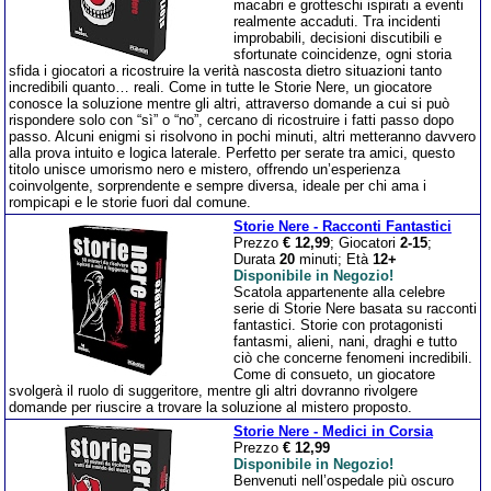
macabri e grotteschi ispirati a eventi
realmente accaduti. Tra incidenti
improbabili, decisioni discutibili e
sfortunate coincidenze, ogni storia
sfida i giocatori a ricostruire la verità nascosta dietro situazioni tanto
incredibili quanto… reali. Come in tutte le Storie Nere, un giocatore
conosce la soluzione mentre gli altri, attraverso domande a cui si può
rispondere solo con “sì” o “no”, cercano di ricostruire i fatti passo dopo
passo. Alcuni enigmi si risolvono in pochi minuti, altri metteranno davvero
alla prova intuito e logica laterale. Perfetto per serate tra amici, questo
titolo unisce umorismo nero e mistero, offrendo un’esperienza
coinvolgente, sorprendente e sempre diversa, ideale per chi ama i
rompicapi e le storie fuori dal comune.
Storie Nere - Racconti Fantastici
Prezzo
€ 12,99
; Giocatori
2-15
;
Durata
20
minuti; Età
12+
Disponibile in Negozio!
Scatola appartenente alla celebre
serie di Storie Nere basata su racconti
fantastici. Storie con protagonisti
fantasmi, alieni, nani, draghi e tutto
ciò che concerne fenomeni incredibili.
Come di consueto, un giocatore
svolgerà il ruolo di suggeritore, mentre gli altri dovranno rivolgere
domande per riuscire a trovare la soluzione al mistero proposto.
Storie Nere - Medici in Corsia
Prezzo
€ 12,99
Disponibile in Negozio!
Benvenuti nell’ospedale più oscuro