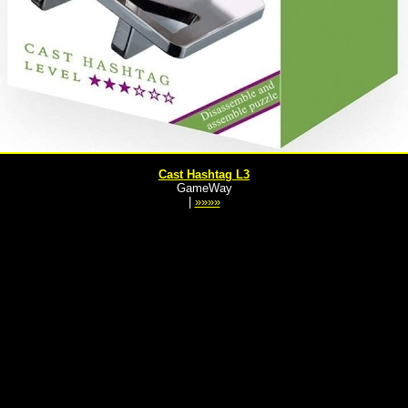
Cast Hashtag L3
GameWay
|
»»»»