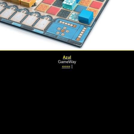
Azul
GameWay
««««
|