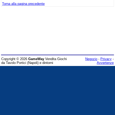
Torna alla pagina precedente
Copyright © 2026
GameWay
Vendita Giochi
Negozio
-
Privacy
-
da Tavolo Portici (Napoli) e dintorni
Avvertenze