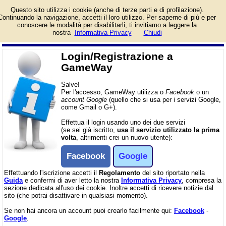
Pagina di
Questo sito utilizza i cookie (anche di terze parti e di profilazione).
login/registrazione al sito
Continuando la navigazione, accetti il loro utilizzo. Per saperne di più e per
GameWay. Per l'accesso
conoscere le modalità per disabilitarli, ti invitiamo a leggere la
è richiesto un account facebook o google.
nostra
Informativa Privacy
Chiudi
Login/Registrazione a
GameWay
Salve!
Per l'accesso, GameWay utilizza o
Facebook
o un
account Google
(quello che si usa per i servizi Google,
come Gmail o G+).
Effettua il login usando uno dei due servizi
(se sei già iscritto,
usa il servizio utilizzato la prima
volta
, altrimenti crei un nuovo utente):
Facebook
Google
Effettuando l'iscrizione accetti il
Regolamento
del sito riportato nella
Guida
e confermi di aver letto la nostra
Informativa Privacy
, compresa la
sezione dedicata all'uso dei cookie. Inoltre accetti di ricevere notizie dal
sito (che potrai disattivare in qualsiasi momento).
Se non hai ancora un account puoi crearlo facilmente qui:
Facebook
-
Google
.