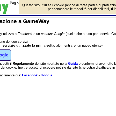
Pagina di login/registrazione al sito GameWay. Per l'accesso è richie
Questo sito utilizza i cookie (anche di terze parti e di profilazi
per conoscere le modalità per disabilitarli, ti 
razione a GameWay
 utilizza o
Facebook
o un
account Google
(quello che si usa per i servizi 
 uno dei due servizi
il servizio utilizzato la prima volta
, altrimenti crei un nuovo utente):
ogle
accetti il
Regolamento
del sito riportato nella
Guida
e confermi di aver letto 
dei cookie. Inoltre accetti di ricevere notizie dal sito (che potrai disattivare 
facilmente qui:
Facebook
-
Google
.