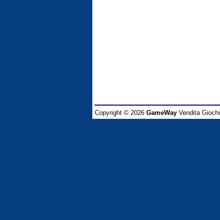
Copyright © 2026
GameWay
Vendita Giochi 