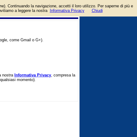
sto un account facebook o google.
one). Continuando la navigazione, accetti il loro utilizzo. Per saperne di più e
invitiamo a leggere la nostra
Informativa Privacy
Chiudi
Google, come Gmail o G+).
la nostra
Informativa Privacy
, compresa la
in qualsiasi momento).