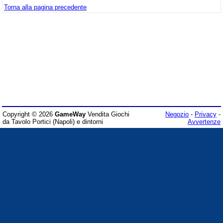
Torna alla pagina precedente
Copyright © 2026
GameWay
Vendita Giochi
Negozio
-
Privacy
-
da Tavolo Portici (Napoli) e dintorni
Avvertenze