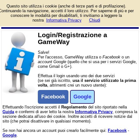
Pagina di
Questo sito utilizza i cookie (anche di terze parti e di profilazione).
login/registrazione al sito
Continuando la navigazione, accetti il loro utilizzo. Per saperne di più e per
GameWay. Per l'accesso
conoscere le modalità per disabilitarli, ti invitiamo a leggere la
è richiesto un account facebook o google.
nostra
Informativa Privacy
Chiudi
Login/Registrazione a
GameWay
Salve!
Per l'accesso, GameWay utilizza o
Facebook
o un
account Google
(quello che si usa per i servizi Google,
come Gmail o G+).
Effettua il login usando uno dei due servizi
(se sei già iscritto,
usa il servizio utilizzato la prima
volta
, altrimenti crei un nuovo utente):
Facebook
Google
Effettuando l'iscrizione accetti il
Regolamento
del sito riportato nella
Guida
e confermi di aver letto la nostra
Informativa Privacy
, compresa la
sezione dedicata all'uso dei cookie. Inoltre accetti di ricevere notizie dal
sito (che potrai disattivare in qualsiasi momento).
Se non hai ancora un account puoi crearlo facilmente qui:
Facebook
-
Google
.