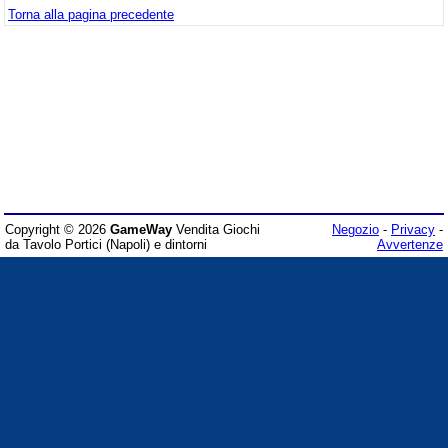
Torna alla pagina precedente
Copyright © 2026
GameWay
Vendita Giochi
Negozio
-
Privacy
-
da Tavolo Portici (Napoli) e dintorni
Avvertenze