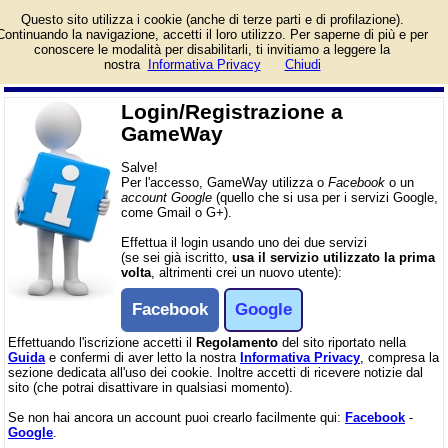
Pagina di
Questo sito utilizza i cookie (anche di terze parti e di profilazione).
login/registrazione al sito
Continuando la navigazione, accetti il loro utilizzo. Per saperne di più e per
GameWay. Per l'accesso
conoscere le modalità per disabilitarli, ti invitiamo a leggere la
è richiesto un account facebook o google.
nostra
Informativa Privacy
Chiudi
Login/Registrazione a
GameWay
Salve!
Per l'accesso, GameWay utilizza o
Facebook
o un
account Google
(quello che si usa per i servizi Google,
come Gmail o G+).
Effettua il login usando uno dei due servizi
(se sei già iscritto,
usa il servizio utilizzato la prima
volta
, altrimenti crei un nuovo utente):
Facebook
Google
Effettuando l'iscrizione accetti il
Regolamento
del sito riportato nella
Guida
e confermi di aver letto la nostra
Informativa Privacy
, compresa la
sezione dedicata all'uso dei cookie. Inoltre accetti di ricevere notizie dal
sito (che potrai disattivare in qualsiasi momento).
Se non hai ancora un account puoi crearlo facilmente qui:
Facebook
-
Google
.