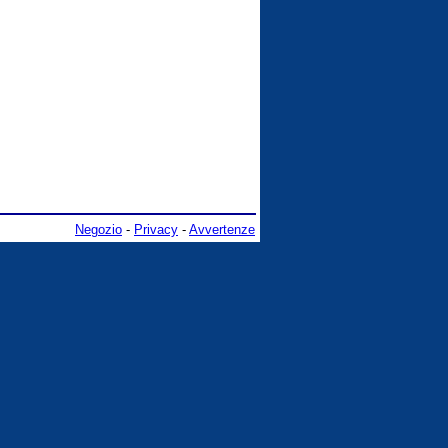
Negozio
-
Privacy
-
Avvertenze