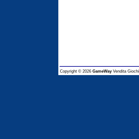
Copyright © 2026
GameWay
Vendita Giochi 