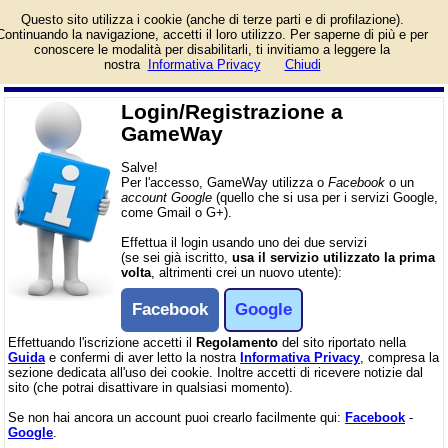
Pagina di
Questo sito utilizza i cookie (anche di terze parti e di profilazione).
login/registrazione al sito
Continuando la navigazione, accetti il loro utilizzo. Per saperne di più e per
GameWay. Per l'accesso
conoscere le modalità per disabilitarli, ti invitiamo a leggere la
è richiesto un account facebook o google.
nostra
Informativa Privacy
Chiudi
Login/Registrazione a
GameWay
Salve!
Per l'accesso, GameWay utilizza o
Facebook
o un
account Google
(quello che si usa per i servizi Google,
come Gmail o G+).
Effettua il login usando uno dei due servizi
(se sei già iscritto,
usa il servizio utilizzato la prima
volta
, altrimenti crei un nuovo utente):
Facebook
Google
Effettuando l'iscrizione accetti il
Regolamento
del sito riportato nella
Guida
e confermi di aver letto la nostra
Informativa Privacy
, compresa la
sezione dedicata all'uso dei cookie. Inoltre accetti di ricevere notizie dal
sito (che potrai disattivare in qualsiasi momento).
Se non hai ancora un account puoi crearlo facilmente qui:
Facebook
-
Google
.