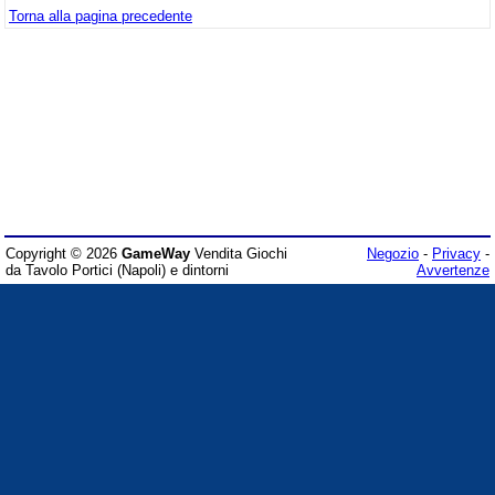
Torna alla pagina precedente
Copyright © 2026
GameWay
Vendita Giochi
Negozio
-
Privacy
-
da Tavolo Portici (Napoli) e dintorni
Avvertenze