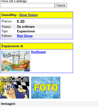
Trova nel Catalogo:
GameWay -
Dove Siamo
Prezzo:
€ 20
Status:
Da ordinare
Tipo:
Espansione
Editore:
Red Glove
Espansione di
Keyflower
Immagini