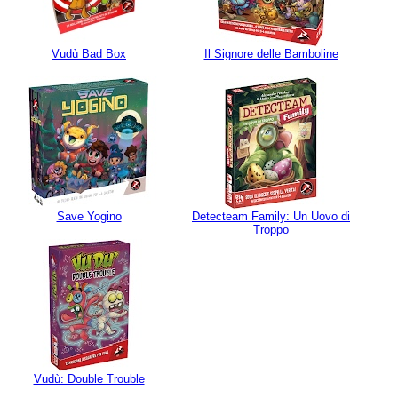
Vudù Bad Box
Il Signore delle Bamboline
Save Yogino
Detecteam Family: Un Uovo di
Troppo
Vudù: Double Trouble