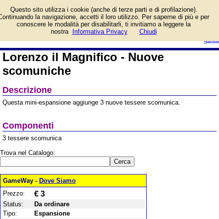
Informazioni su Lorenzo il
Questo sito utilizza i cookie (anche di terze parti e di profilazione).
Magnifico - Nuove
Continuando la navigazione, accetti il loro utilizzo. Per saperne di più e per
scomuniche e prezzo di
conoscere le modalità per disabilitarli, ti invitiamo a leggere la
vendita. Prodotto da Cranio
login/registrati
nostra
Informativa Privacy
Chiudi
Creations
guida
Lorenzo il Magnifico - Nuove
scomuniche
Descrizione
Questa mini-espansione aggiunge 3 nuove tessere scomunica.
Componenti
3 tessere scomunica
Trova nel Catalogo:
GameWay -
Dove Siamo
Prezzo:
€ 3
Status:
Da ordinare
Tipo:
Espansione