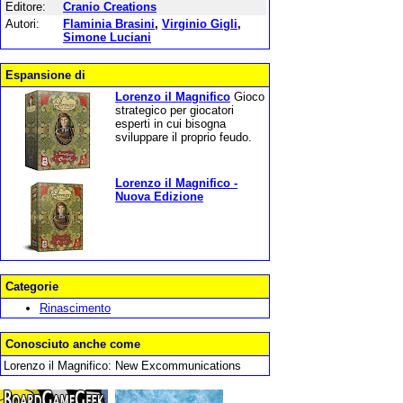
Editore:
Cranio Creations
Autori:
Flaminia Brasini
,
Virginio Gigli
,
Simone Luciani
Espansione di
Lorenzo il Magnifico
Gioco
strategico per giocatori
esperti in cui bisogna
sviluppare il proprio feudo.
Lorenzo il Magnifico -
Nuova Edizione
Categorie
Rinascimento
Conosciuto anche come
Lorenzo il Magnifico: New Excommunications