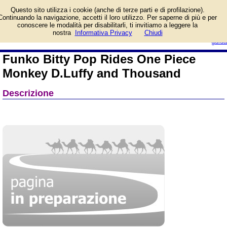
Informazioni su Funko
Questo sito utilizza i cookie (anche di terze parti e di profilazione).
Bitty Pop Rides One
Continuando la navigazione, accetti il loro utilizzo. Per saperne di più e per
Piece Monkey D.Luffy and
conoscere le modalità per disabilitarli, ti invitiamo a leggere la
Thousand e prezzo di vendita.
login/registrati
nostra
Informativa Privacy
Chiudi
Prodotto da Funko
guida
Funko Bitty Pop Rides One Piece
Monkey D.Luffy and Thousand
Descrizione