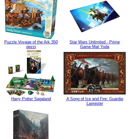
Puzzle Voyage of the Ark 350
Star Wars Unlimited - Prime
pezzi
Game Mat Yoda
Harry Potter Sagaland
A Song of Ice and Fire: Guardie
Lannister