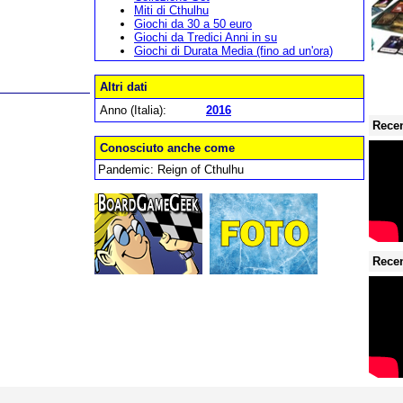
Miti di Cthulhu
Giochi da 30 a 50 euro
Giochi da Tredici Anni in su
Giochi di Durata Media (fino ad un'ora)
Altri dati
Anno (Italia):
2016
Recen
Conosciuto anche come
Pandemic: Reign of Cthulhu
Recen