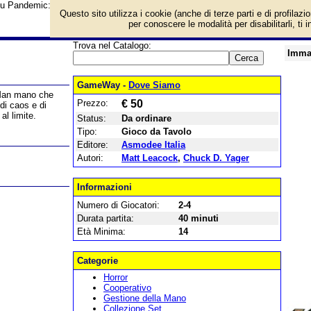
su Pandemic: Il Regno di Cthulhu e prezzo di vendita. Prodotto da Asmodee It
Questo sito utilizza i cookie (anche di terze parti e di profilazi
per conoscere le modalità per disabilitarli, ti 
Trova nel Catalogo:
Imma
GameWay -
Dove Siamo
. Man mano che
Prezzo:
€ 50
 di caos e di
al limite.
Status:
Da ordinare
Tipo:
Gioco da Tavolo
Editore:
Asmodee Italia
Autori:
Matt Leacock
,
Chuck D. Yager
Informazioni
Numero di Giocatori:
2-4
Durata partita:
40 minuti
Età Minima:
14
Categorie
Horror
Cooperativo
Gestione della Mano
Collezione Set