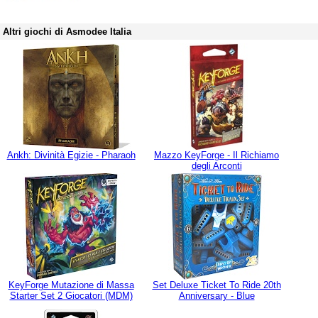
Altri giochi di Asmodee Italia
Ankh: Divinità Egizie - Pharaoh
Mazzo KeyForge - Il Richiamo
degli Arconti
KeyForge Mutazione di Massa
Set Deluxe Ticket To Ride 20th
Starter Set 2 Giocatori (MDM)
Anniversary - Blue