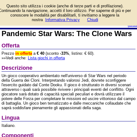
Informazioni su Pandemic
Questo sito utilizza i cookie (anche di terze parti e di profilazione).
Star Wars: The Clone
Continuando la navigazione, accetti il loro utilizzo. Per saperne di più e per
Wars e prezzo di vendita.
conoscere le modalità per disabilitarli, ti invitiamo a leggere la
Prodotto da Asmodee Italia
login/registrati
nostra
Informativa Privacy
Chiudi
guida
Pandemic Star Wars: The Clone Wars
Offerta
Prezzo
in offerta
a
€ 40
(sconto
-33%
, listino: € 60).
»»Vedi anche:
Lista giochi in offerta
Descrizione
Un gioco cooperativo ambientato nell'universo di Star Wars nel periodo
della Guerra dei Cloni. Interpretando valorosi Jedi, dovrete sconfiggere
l'esercito guidato dal Conte Dooku. Il gioco è strutturato in diversi scenari
attraverso i quali sarà possibile rivivere i principali eventi del conflitto. Ogni
giocatore sarà dotato di capacità speciali peculiari e dovrà utilizzare il
potere delle Forza per completare le missioni ed uscire vittorioso dal campo
di battaglia. Un gioco ben tematizzato e dalle meccaniche collaudate che
saprà soddisfare pienamente gli appassionati della saga.
Lingua
Italiano.
Componenti