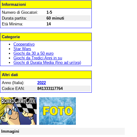
Informazioni
Numero di Giocatori:
1-5
Durata partita:
60 minuti
Età Minima:
14
Categorie
Cooperativo
Star Wars
Giochi da 30 a 50 euro
Giochi da Tredici Anni in su
Giochi di Durata Media (fino ad un'ora)
Altri dati
Anno (Italia):
2022
Codice EAN:
841333117764
Immagini