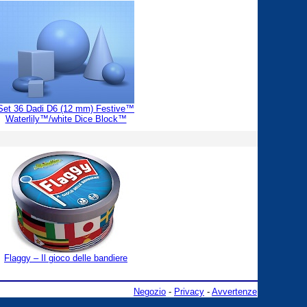
Set 36 Dadi D6 (12 mm) Festive™
Waterlily™/white Dice Block™
Flaggy – Il gioco delle bandiere
Negozio
-
Privacy
-
Avvertenze