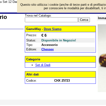
su Set 12 Dadi D6 Speckled - Mercurio e prezzo di vendita. Prodotto da Ches
Questo sito utilizza i cookie (anche di terze parti e di profilazi
per conoscere le modalità per disabilitarli, ti 
rio
Trova nel Catalogo:
Imma
GameWay -
Dove Siamo
6 mm.
Prezzo:
€ 6
Status:
Disponibile in Negozio!
Tipo:
Accessorio
Editore:
Chessex
Categorie
Set di Dadi
Altri dati
Codice:
CHX 25723