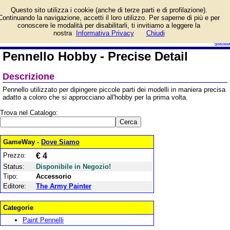
Informazioni su Pennello
Questo sito utilizza i cookie (anche di terze parti e di profilazione).
Hobby - Precise Detail e
Continuando la navigazione, accetti il loro utilizzo. Per saperne di più e per
prezzo di vendita.
conoscere le modalità per disabilitarli, ti invitiamo a leggere la
Prodotto da The Army Painter
login/registrati
nostra
Informativa Privacy
Chiudi
guida
Pennello Hobby - Precise Detail
Descrizione
Pennello utilizzato per dipingere piccole parti dei modelli in maniera precisa
adatto a coloro che si approcciano all'hobby per la prima volta.
Trova nel Catalogo:
GameWay -
Dove Siamo
Prezzo:
€ 4
Status:
Disponibile in Negozio!
Tipo:
Accessorio
Editore:
The Army Painter
Categorie
Paint Pennelli