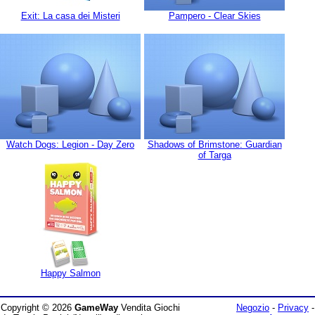
Exit: La casa dei Misteri
Pampero - Clear Skies
Watch Dogs: Legion - Day Zero
Shadows of Brimstone: Guardian
of Targa
Happy Salmon
Copyright © 2026
GameWay
Vendita Giochi
Negozio
-
Privacy
-