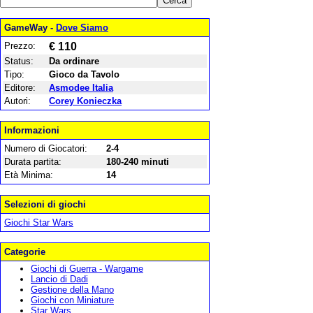
GameWay -
Dove Siamo
Prezzo:
€ 110
Status:
Da ordinare
Tipo:
Gioco da Tavolo
Editore:
Asmodee Italia
Autori:
Corey Konieczka
Informazioni
Numero di Giocatori:
2-4
Durata partita:
180-240 minuti
Età Minima:
14
Selezioni di giochi
Giochi Star Wars
Categorie
Giochi di Guerra - Wargame
Lancio di Dadi
Gestione della Mano
Giochi con Miniature
Star Wars