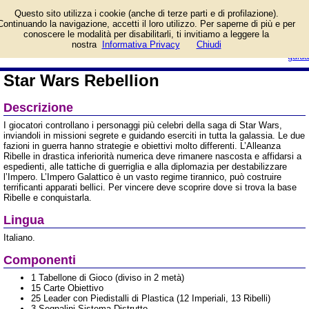
L'epico conflitto tra
Questo sito utilizza i cookie (anche di terze parti e di profilazione).
l'Impero Galattico e
Continuando la navigazione, accetti il loro utilizzo. Per saperne di più e per
l'Alleanza Ribelle. Sarai tu
conoscere le modalità per disabilitarli, ti invitiamo a leggere la
a decidere il destino della galassia!
login/registrati
nostra
Informativa Privacy
Chiudi
Informazioni e prezzo di vendita.
guida
Star Wars Rebellion
Descrizione
I giocatori controllano i personaggi più celebri della saga di Star Wars,
inviandoli in missioni segrete e guidando eserciti in tutta la galassia. Le due
fazioni in guerra hanno strategie e obiettivi molto differenti. L’Alleanza
Ribelle in drastica inferiorità numerica deve rimanere nascosta e affidarsi a
espedienti, alle tattiche di guerriglia e alla diplomazia per destabilizzare
l’Impero. L’Impero Galattico è un vasto regime tirannico, può costruire
terrificanti apparati bellici. Per vincere deve scoprire dove si trova la base
Ribelle e conquistarla.
Lingua
Italiano.
Componenti
1 Tabellone di Gioco (diviso in 2 metà)
15 Carte Obiettivo
25 Leader con Piedistalli di Plastica (12 Imperiali, 13 Ribelli)
3 Segnalini Sistema Distrutto