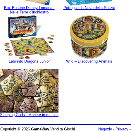
Box Bustine Disney Lorcana -
Pattuglia da Neve della Polizia
Nelle Terre d'Inchiostro
Labirinto Dragons Junior
Wild – Discovering Animals
Sleeping Gods - Monete in metallo
Copyright © 2026
GameWay
Vendita Giochi
Negozio
-
Privacy
-