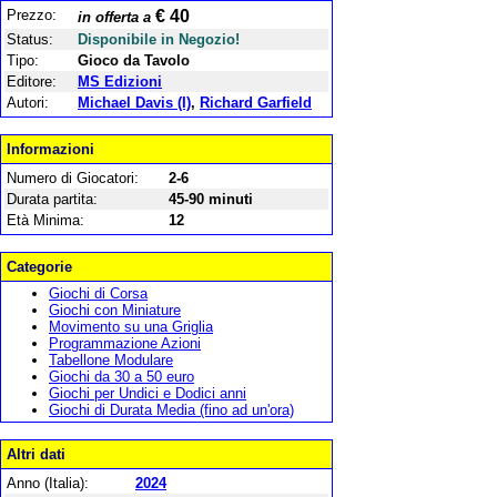
Prezzo:
€ 40
in offerta a
Status:
Disponibile in Negozio!
Tipo:
Gioco da Tavolo
Editore:
MS Edizioni
Autori:
Michael Davis (I)
,
Richard Garfield
Informazioni
Numero di Giocatori:
2-6
Durata partita:
45-90 minuti
Età Minima:
12
Categorie
Giochi di Corsa
Giochi con Miniature
Movimento su una Griglia
Programmazione Azioni
Tabellone Modulare
Giochi da 30 a 50 euro
Giochi per Undici e Dodici anni
Giochi di Durata Media (fino ad un'ora)
Altri dati
Anno (Italia):
2024