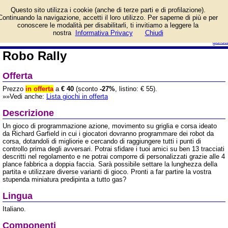
Informazioni su Robo
Questo sito utilizza i cookie (anche di terze parti e di profilazione).
Rally e prezzo di vendita.
Continuando la navigazione, accetti il loro utilizzo. Per saperne di più e per
Prodotto da MS Edizioni
conoscere le modalità per disabilitarli, ti invitiamo a leggere la
login/registrati
nostra
Informativa Privacy
Chiudi
guida
Robo Rally
Offerta
Prezzo
in offerta
a
€ 40
(sconto
-27%
, listino: € 55).
»»Vedi anche:
Lista giochi in offerta
Descrizione
Un gioco di programmazione azione, movimento su griglia e corsa ideato
da Richard Garfield in cui i giocatori dovranno programmare dei robot da
corsa, dotandoli di migliorie e cercando di raggiungere tutti i punti di
controllo prima degli avversari. Potrai sfidare i tuoi amici su ben 13 tracciati
descritti nel regolamento e ne potrai comporre di personalizzati grazie alle 4
plance fabbrica a doppia faccia. Sarà possibile settare la lunghezza della
partita e utilizzare diverse varianti di gioco. Pronti a far partire la vostra
stupenda miniatura predipinta a tutto gas?
Lingua
Italiano.
Componenti