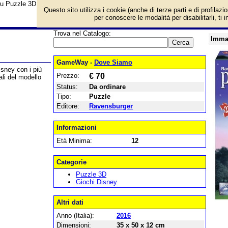
su Puzzle 3D Castello Disney e prezzo di vendita. Prodotto da Ravensburger
Questo sito utilizza i cookie (anche di terze parti e di profilazi
per conoscere le modalità per disabilitarli, ti 
Trova nel Catalogo:
Imma
GameWay -
Dove Siamo
isney con i più
Prezzo:
€ 70
ali del modello
Status:
Da ordinare
Tipo:
Puzzle
Editore:
Ravensburger
Informazioni
Età Minima:
12
Categorie
Puzzle 3D
Giochi Disney
Altri dati
Anno (Italia):
2016
Dimensioni:
35 x 50 x 12 cm