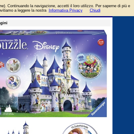
login/registrati
one). Continuando la navigazione, accetti il loro utilizzo. Per saperne di più e
guida
invitiamo a leggere la nostra
Informativa Privacy
Chiudi
gini