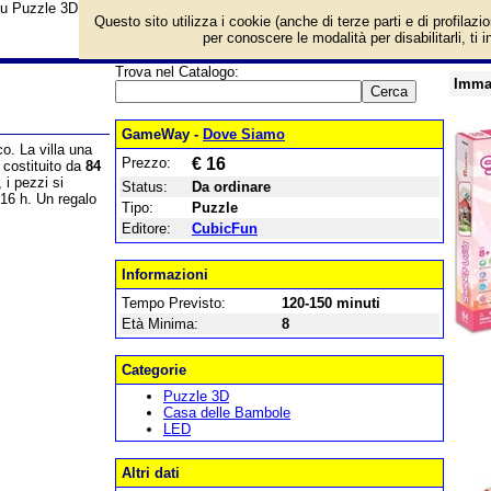
su Puzzle 3D Sweet Villa e prezzo di vendita. Prodotto da CubicFun
Questo sito utilizza i cookie (anche di terze parti e di profilazi
per conoscere le modalità per disabilitarli, ti 
Trova nel Catalogo:
Imma
GameWay -
Dove Siamo
o. La villa una
Prezzo:
€ 16
è costituito da
84
 i pezzi si
Status:
Da ordinare
 16 h. Un regalo
Tipo:
Puzzle
Editore:
CubicFun
Informazioni
Tempo Previsto:
120-150 minuti
Età Minima:
8
Categorie
Puzzle 3D
Casa delle Bambole
LED
Altri dati