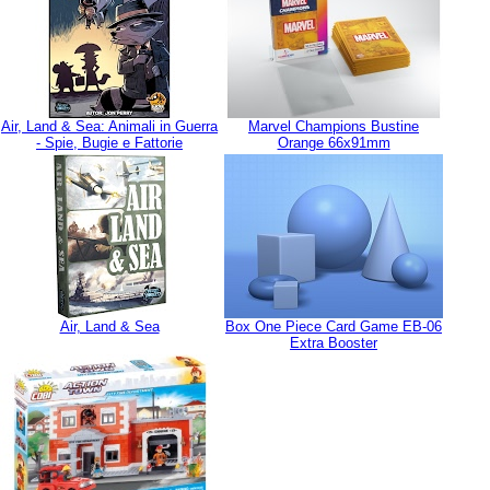
Air, Land & Sea: Animali in Guerra
Marvel Champions Bustine
- Spie, Bugie e Fattorie
Orange 66x91mm
Air, Land & Sea
Box One Piece Card Game EB-06
Extra Booster