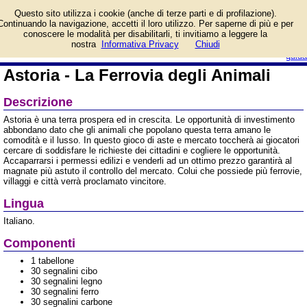
Informazioni su Astoria -
Questo sito utilizza i cookie (anche di terze parti e di profilazione).
La Ferrovia degli Animali e
Continuando la navigazione, accetti il loro utilizzo. Per saperne di più e per
prezzo di vendita.
conoscere le modalità per disabilitarli, ti invitiamo a leggere la
Prodotto da Pendragon Games
login/registrati
nostra
Informativa Privacy
Chiudi
guida
Astoria - La Ferrovia degli Animali
Descrizione
Astoria è una terra prospera ed in crescita. Le opportunità di investimento
abbondano dato che gli animali che popolano questa terra amano le
comodità e il lusso. In questo gioco di aste e mercato toccherà ai giocatori
cercare di soddisfare le richieste dei cittadini e cogliere le opportunità.
Accaparrarsi i permessi edilizi e venderli ad un ottimo prezzo garantirà al
magnate più astuto il controllo del mercato. Colui che possiede più ferrovie,
villaggi e città verrà proclamato vincitore.
Lingua
Italiano.
Componenti
1 tabellone
30 segnalini cibo
30 segnalini legno
30 segnalini ferro
30 segnalini carbone