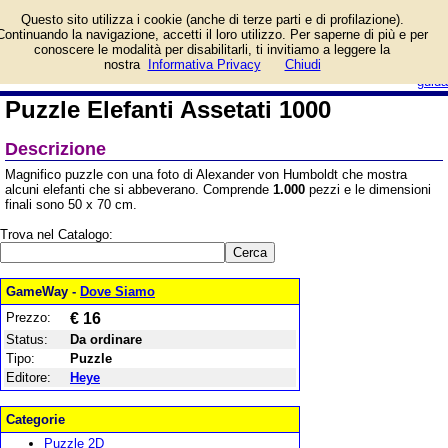
Informazioni su Puzzle
Questo sito utilizza i cookie (anche di terze parti e di profilazione).
Elefanti Assetati 1000 e
Continuando la navigazione, accetti il loro utilizzo. Per saperne di più e per
prezzo di vendita.
conoscere le modalità per disabilitarli, ti invitiamo a leggere la
Prodotto da Heye
login/registrati
nostra
Informativa Privacy
Chiudi
guida
Puzzle Elefanti Assetati 1000
Descrizione
Magnifico puzzle con una foto di Alexander von Humboldt che mostra
alcuni elefanti che si abbeverano. Comprende
1.000
pezzi e le dimensioni
finali sono 50 x 70 cm.
Trova nel Catalogo:
GameWay -
Dove Siamo
Prezzo:
€ 16
Status:
Da ordinare
Tipo:
Puzzle
Editore:
Heye
Categorie
Puzzle 2D