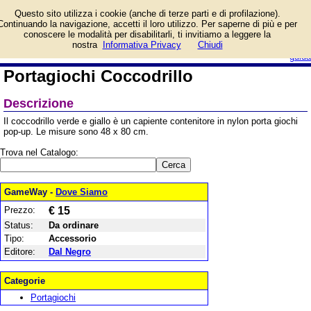
Informazioni su
Questo sito utilizza i cookie (anche di terze parti e di profilazione).
Portagiochi Coccodrillo e
Continuando la navigazione, accetti il loro utilizzo. Per saperne di più e per
prezzo di vendita.
conoscere le modalità per disabilitarli, ti invitiamo a leggere la
Prodotto da Dal Negro
login/registrati
nostra
Informativa Privacy
Chiudi
guida
Portagiochi Coccodrillo
Descrizione
Il coccodrillo verde e giallo è un capiente contenitore in nylon porta giochi
pop-up. Le misure sono 48 x 80 cm.
Trova nel Catalogo:
GameWay -
Dove Siamo
Prezzo:
€ 15
Status:
Da ordinare
Tipo:
Accessorio
Editore:
Dal Negro
Categorie
Portagiochi