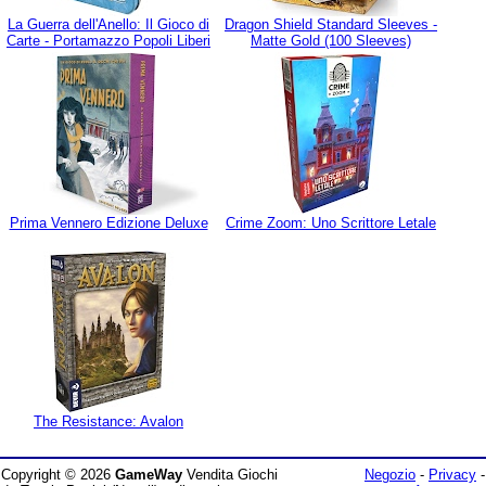
La Guerra dell'Anello: Il Gioco di
Dragon Shield Standard Sleeves -
Carte - Portamazzo Popoli Liberi
Matte Gold (100 Sleeves)
Prima Vennero Edizione Deluxe
Crime Zoom: Uno Scrittore Letale
The Resistance: Avalon
Copyright © 2026
GameWay
Vendita Giochi
Negozio
-
Privacy
-