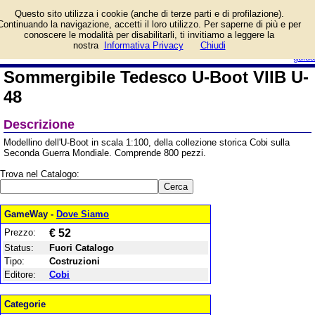
Informazioni su
Questo sito utilizza i cookie (anche di terze parti e di profilazione).
Sommergibile Tedesco U-
Continuando la navigazione, accetti il loro utilizzo. Per saperne di più e per
Boot VIIB U-48 e prezzo
conoscere le modalità per disabilitarli, ti invitiamo a leggere la
di vendita. Prodotto da Cobi
login/registrati
nostra
Informativa Privacy
Chiudi
guida
Sommergibile Tedesco U-Boot VIIB U-
48
Descrizione
Modellino dell'U-Boot in scala 1:100, della collezione storica Cobi sulla
Seconda Guerra Mondiale. Comprende 800 pezzi.
Trova nel Catalogo:
GameWay -
Dove Siamo
Prezzo:
€ 52
Status:
Fuori Catalogo
Tipo:
Costruzioni
Editore:
Cobi
Categorie