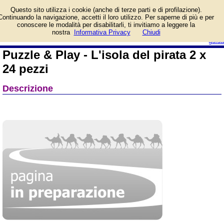
Informazioni su Puzzle &
Questo sito utilizza i cookie (anche di terze parti e di profilazione).
Play - L'isola del pirata 2 x
Continuando la navigazione, accetti il loro utilizzo. Per saperne di più e per
24 pezzi e prezzo di
conoscere le modalità per disabilitarli, ti invitiamo a leggere la
vendita. Prodotto da Ravensburger
login/registrati
nostra
Informativa Privacy
Chiudi
guida
Puzzle & Play - L'isola del pirata 2 x
24 pezzi
Descrizione