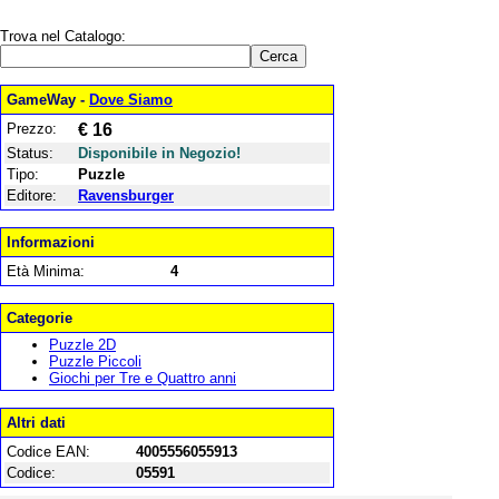
Trova nel Catalogo:
GameWay -
Dove Siamo
Prezzo:
€ 16
Status:
Disponibile in Negozio!
Tipo:
Puzzle
Editore:
Ravensburger
Informazioni
Età Minima:
4
Categorie
Puzzle 2D
Puzzle Piccoli
Giochi per Tre e Quattro anni
Altri dati
Codice EAN:
4005556055913
Codice:
05591