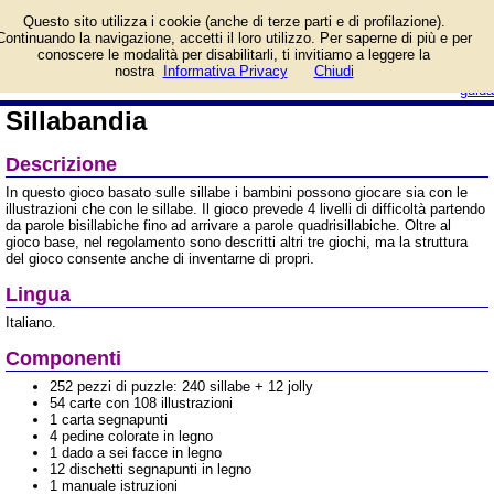
Informazioni su
Questo sito utilizza i cookie (anche di terze parti e di profilazione).
Sillabandia e prezzo di
Continuando la navigazione, accetti il loro utilizzo. Per saperne di più e per
vendita. Prodotto da
conoscere le modalità per disabilitarli, ti invitiamo a leggere la
Creativamente
login/registrati
nostra
Informativa Privacy
Chiudi
guida
Sillabandia
Descrizione
In questo gioco basato sulle sillabe i bambini possono giocare sia con le
illustrazioni che con le sillabe. Il gioco prevede 4 livelli di difficoltà partendo
da parole bisillabiche fino ad arrivare a parole quadrisillabiche. Oltre al
gioco base, nel regolamento sono descritti altri tre giochi, ma la struttura
del gioco consente anche di inventarne di propri.
Lingua
Italiano.
Componenti
252 pezzi di puzzle: 240 sillabe + 12 jolly
54 carte con 108 illustrazioni
1 carta segnapunti
4 pedine colorate in legno
1 dado a sei facce in legno
12 dischetti segnapunti in legno
1 manuale istruzioni