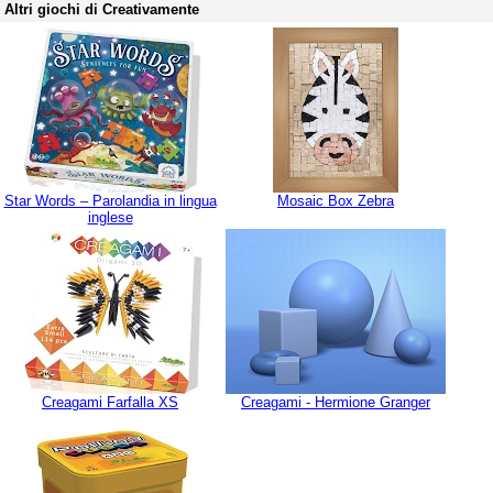
Altri giochi di Creativamente
Star Words – Parolandia in lingua
Mosaic Box Zebra
inglese
Creagami Farfalla XS
Creagami - Hermione Granger